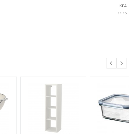
IKEA
11,15