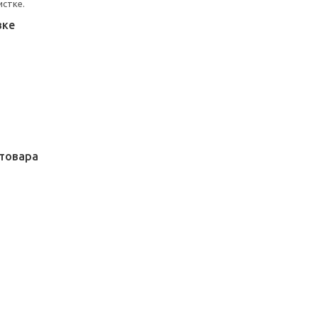
истке.
вке
товара