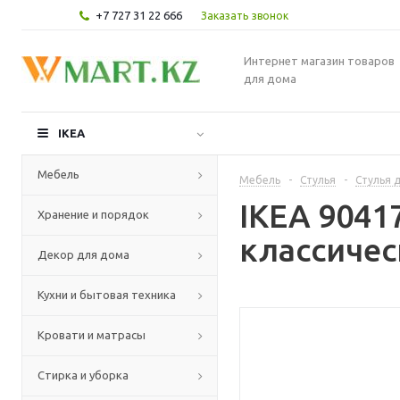
+7 727 31 22 666
Заказать звонок
Интернет магазин товаров
для дома
IKEA
Мебель
Мебель
-
Стулья
-
Стулья д
IKEA 9041
Хранение и порядок
классичес
Декор для дома
Кухни и бытовая техника
Кровати и матрасы
Стирка и уборка