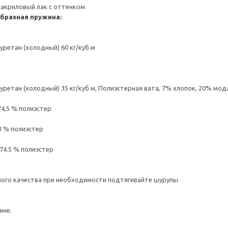
 акриловый лак с оттенком
образная пружина:
ретан (холодный) 60 кг/куб.м
ретан (холодный) 35 кг/куб.м, Полиэстерная вата, 7% хлопок, 20% мод
 74,5 % полиэстер
3 % полиэстер
74.5 % полиэстер
ого качества при необходимости подтягивайте шурупы.
ине.