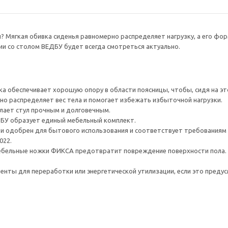
н? Мягкая обивка сиденья равномерно распределяет нагрузку, а его фо
ии со столом ВЕДБУ будет всегда смотреться актуально.
ка обеспечивает хорошую опору в области поясницы, чтобы, сидя на это
но распределяет вес тела и помогает избежать избыточной нагрузки.
елает стул прочным и долговечным.
ДБУ образует единый мебельный комплект.
и одобрен для бытового использования и соответствует требованиям 
022.
мебельные ножки ФИКСА предотвратит повреждение поверхности пола.
нты для переработки или энергетической утилизации, если это предус