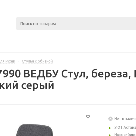
ля кухни
-
Стулья с обивкой
7990 ВЕДБУ Стул, береза,
кий серый
Нет в налич
УЮТ Астан
Новосибирс