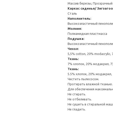
Массив березы, Прозрачный
Каркас сиденья/ Зигзаго
Сталь
Наполнитель:
Высокоэластичный пенополиу
Молния:
Полиамидная пластмасса
Подушка:
Высокоэластичный пенополиу
Чехол:
5,5% cotton, 20% modacrylic,
Ткань:
7% хлопок, 20% модакрил, 7
Ткань:
5.5% хлопок, 20% модакрил, 
Чистить пылесосом.
Протирать влажной тканью.
Для обеспечения максимальн
Не стирать.
Не отбеливать.
Не сушить в стиральной маш
Не гладить.