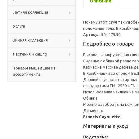
Описание
Летняя коллекция
Почему этот стул так удобе
Услуги
положение тела. В комбинац
Артикул: 904.179.90
Зимняя коллекция
Подробнее о товаре
Растения и кашпо
Высокая и закругленная спин
Сиденье с обивкой равномер
Каркас из массива дерева д
Товары вышедшие из
В комбинации со столом ВЕ
ассортимента
Данный стул протестирован 
стандартами EN 12520 и EN 1
Использование наклеек на 
Обивка.
Можно разобрать на компоне
Дизайнер:
Francis Cayouette
Материалы и уход
Подстолье: