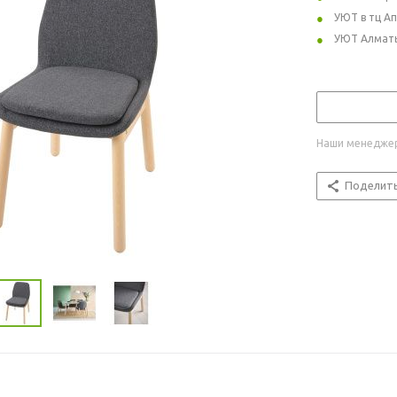
УЮТ в тц А
УЮТ Алмат
Наши менеджер
Поделит