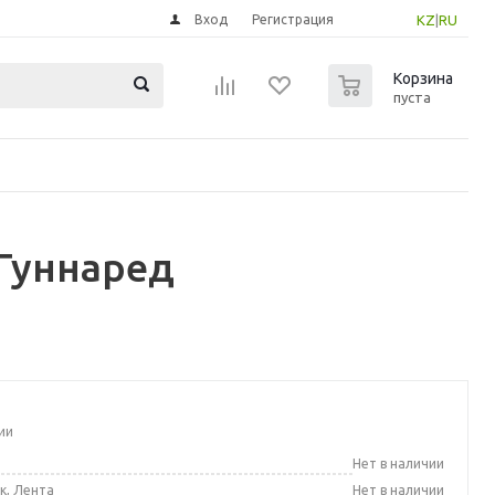
Вход
Регистрация
KZ
|
RU
0
Корзина
пуста
 Гуннаред
ии
а
Нет в наличии
к, Лента
Нет в наличии