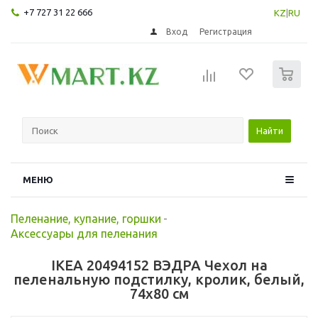
+7 727 31 22 666
KZ
|
RU
Вход
Регистрация
0
Найти
МЕНЮ
Пеленание, купание, горшки
-
Аксессуары для пеленания
IKEA 20494152 ВЭДРА Чехол на
пеленальную подстилку, кролик, белый,
74x80 см