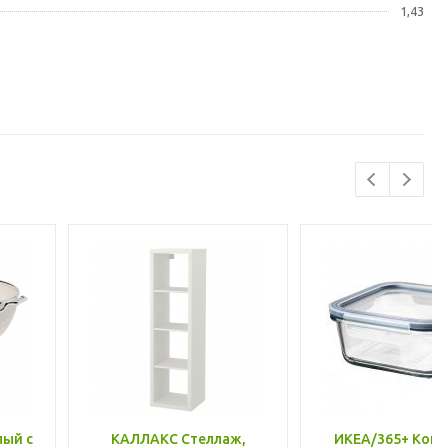
1,43
лый с
КАЛЛАКС Стеллаж,
ИКЕА/365+ Конт