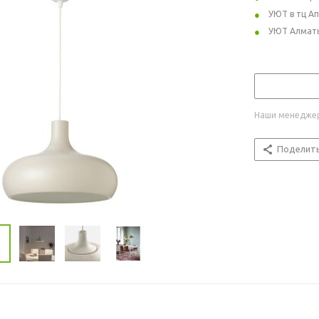
УЮТ в тц А
УЮТ Алмат
Наши менеджер
Поделит