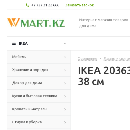
+7 727 31 22 666
Заказать звонок
Интернет магазин товаров
для дома
IKEA
Мебель
Освещение
-
Лампы и свети
IKEA 2036
Хранение и порядок
38 см
Декор для дома
Кухни и бытовая техника
Кровати и матрасы
Стирка и уборка