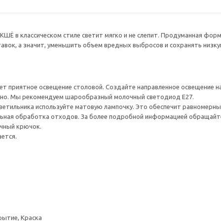
ШЁ в классическом стиле светит мягко и не слепит. Продуманная форм
авок, а значит, уменьшить объем вредных выбросов и сохранять низку
ет приятное освещение столовой. Создайте направленное освещение 
но. Мы рекомендуем шарообразный молочный светодиод E27.
ветильника используйте матовую лампочку. Это обеспечит равномерный
ьная обработка отходов. За более подробной информацией обращайте
чный крючок.
ется.
ытие, Краска