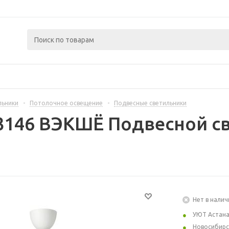
льники
-
Потолочное освещение
-
Подвесные светильники
3146 ВЭКШЁ Подвесной с
Нет в налич
УЮТ Астан
Новосибирс