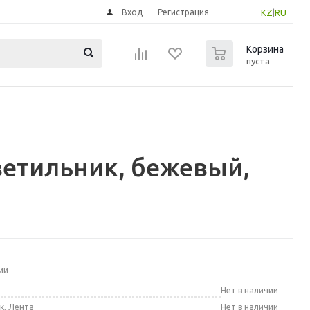
Вход
Регистрация
KZ
|
RU
0
Корзина
пуста
ветильник, бежевый,
ии
а
Нет в наличии
к, Лента
Нет в наличии