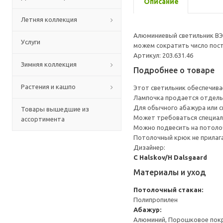
Описание
Летняя коллекция
Алюминиевый светильник ВЭК
Услуги
можем сократить число пост
Артикул: 203.631.46
Зимняя коллекция
Подробнее о товаре
Растения и кашпо
Этот светильник обеспечива
Лампочка продается отдель
Для обычного абажура или с
Товары вышедшие из
Может требоваться специал
ассортимента
Можно подвесить на потоло
Потолочный крюк не прилага
Дизайнер:
C Halskov/H Dalsgaard
Материалы и уход
Потолочный стакан:
Полипропилен
Абажур:
Алюминий, Порошковое покр