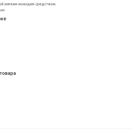
ой мягким моющим средством.
ью.
вке
товара