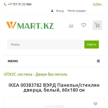
+7 727 31 22 666
KZ
|
RU
Вход
Регистрация
0
Найти
МЕНЮ
ОПХУС система
-
Двери без петель
IKEA 00383782 ВЭРД Панельн/стеклян
дверца, белый, 60x180 см