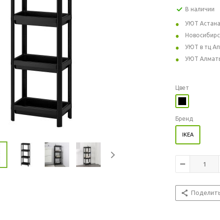
В наличии
УЮТ Астан
Новосибирс
УЮТ в тц А
УЮТ Алмат
Цвет
Бренд
IKEA
Поделит