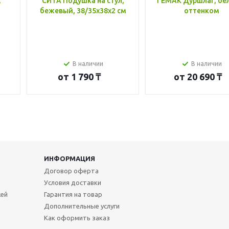
,
СИТА Подушка на стул,
ГЕМАК Дуршлаг, бе
бежевый, 38/35x38x2 см
оттенком
В наличии
В наличии
от
1 790 ₸
от
20 690 ₸
ИНФОРМАЦИЯ
Договор оферта
Условия доставки
жей
Гарантия на товар
Дополнительные услуги
Как оформить заказ