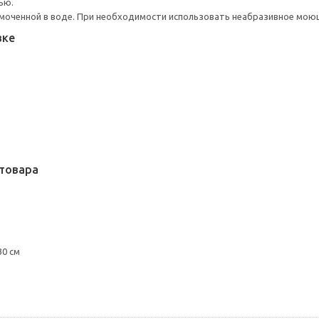
ью.
моченной в воде. При необходимости использовать неабразивное мою
вке
товара
30 см