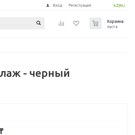
Вход
Регистрация
KZ
|
RU
0
Корзина
пуста
лаж - черный
₸