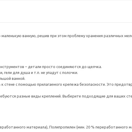
 маленькую ванную, решив при этом проблему хранения различных мело
инструментов – детали просто соединяются до щелчка.
 гели для душа и т.п. не упадут с полочки.
льшой ванной.
к стене с помощью прилагаемого крепежа безопасности. Это предотвр
ребуются разные виды креплений. Выберите подходящие для ваших стен 
реработанного материала), Полипропилен (мин. 20 % переработанного м