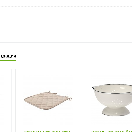
ндации