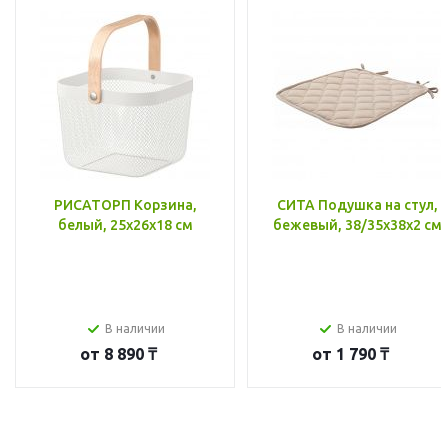
РИСАТОРП Корзина,
СИТА Подушка на стул,
белый, 25x26x18 см
бежевый, 38/35x38x2 см
В наличии
В наличии
от
8 890 ₸
от
1 790 ₸