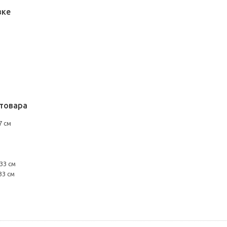
вке
товара
7 см
33 см
33 см