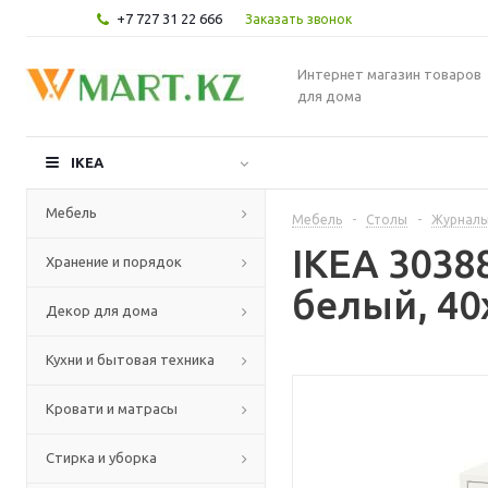
+7 727 31 22 666
Заказать звонок
Интернет магазин товаров
для дома
IKEA
Мебель
Мебель
-
Столы
-
Журналь
IKEA 303
Хранение и порядок
белый, 40
Декор для дома
Кухни и бытовая техника
Кровати и матрасы
Стирка и уборка