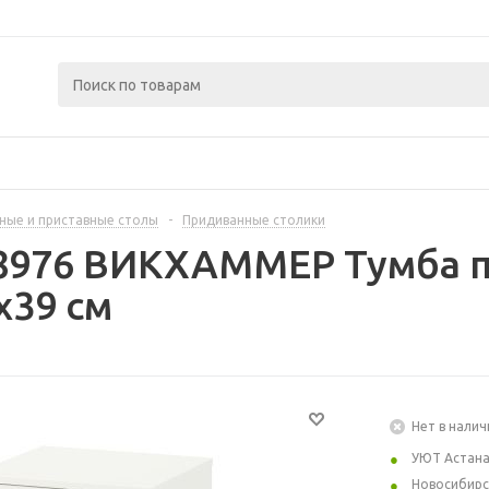
ные и приставные столы
-
Придиванные столики
88976 ВИКХАММЕР Тумба п
x39 см
Нет в налич
УЮТ Астан
Новосибирс