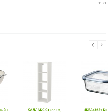
11,51
лый с
КАЛЛАКС Стеллаж,
ИКЕА/365+ Конт