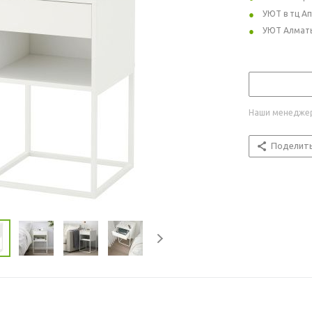
УЮТ в тц А
УЮТ Алмат
Наши менеджер
Поделит