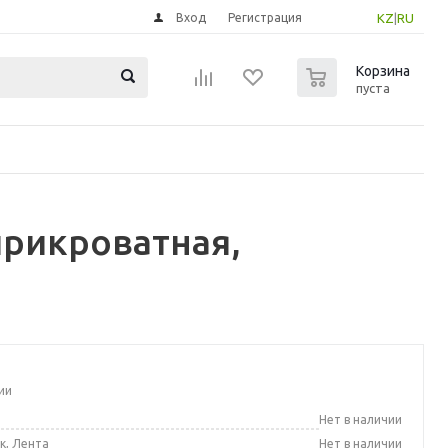
Вход
Регистрация
KZ
|
RU
0
Корзина
пуста
рикроватная,
ии
а
Нет в наличии
к, Лента
Нет в наличии