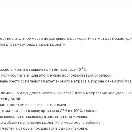
ортное спальное место подходящего размера. Этот матрас можно удл
вовал размеру раздвижной кровати.
можно стирать в машине при температуре 40 °C.
молнию, так как для этого нужно воспользоваться скрепкой.
ень жесткости пенополиуретанового матраса. Сторона с ячеистой пов
 помощью двух дополнительных частей длину матраса можно увеличивать
ести домой.
ым кроватям из нашего ассортимента.
го матраса натяжные простыни ЛЕН из 100% хлопка.
о вывернуть наизнанку и застегнуть на молнию.
о добавить в изножье кровати по мере роста ребенка.
х частей, которые продаются в одной упаковке.