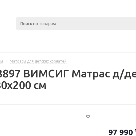
сы
-
Матрасы для детских кроватей
63897 ВИМСИГ Матрас д/д
80x200 см
97 990