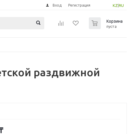
Вход
Регистрация
KZ
|
RU
0
Корзина
пуста
етской раздвижной
₸