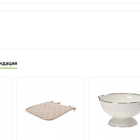
ндации