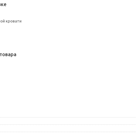
вке
ой кровати
товара