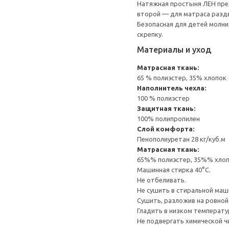
Натяжная простыня ЛЕН пред
второй — для матраса раздв
Безопасная для детей молния
скрепку.
Материалы и уход
Матрасная ткань:
65 % полиэстер, 35% хлопок
Наполнитель чехла:
100 % полиэстер
Защитная ткань:
100% полипропилен
Слой комфорта:
Пенополиуретан 28 кг/куб.м
Матрасная ткань:
65%% полиэстер, 35%% хло
Машинная стирка 40°С.
Не отбеливать.
Не сушить в стиральной маш
Сушить, разложив на ровной
Гладить в низком температ
Не подвергать химической ч