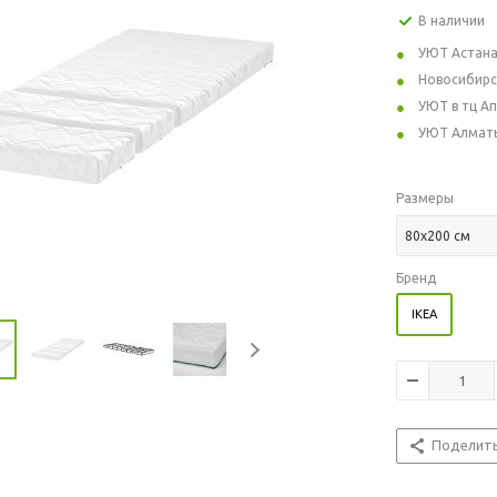
В наличии
УЮТ Астан
Новосибирс
УЮТ в тц А
УЮТ Алмат
Размеры
80x200 см
Бренд
IKEA
Поделит