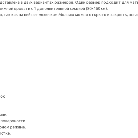
ставлена в двух вариантах размеров. Один размер подходит для матр
ижной кровати с 1 дополнительной секцией (80x160 см).
, так как на ней нет «язычка». Молнию можно открыть и закрыть, вста
пок
ине.
 поверхности.
урном режиме.
истке.