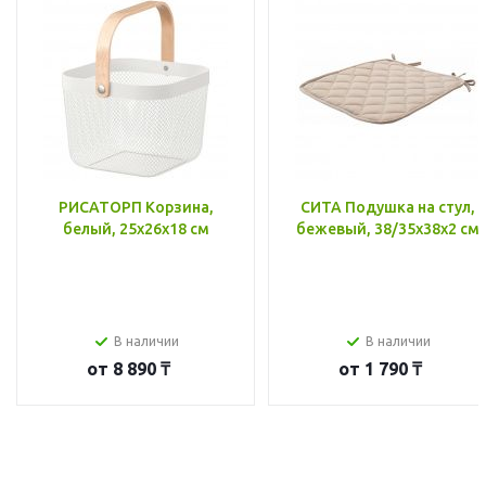
РИСАТОРП Корзина,
СИТА Подушка на стул,
белый, 25x26x18 см
бежевый, 38/35x38x2 см
В наличии
В наличии
от
8 890 ₸
от
1 790 ₸