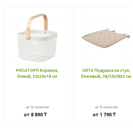
РИСАТОРП Корзина,
СИТА Подушка на стул,
белый, 25x26x18 см
бежевый, 38/35x38x2 см
В наличии
В наличии
от
8 890 ₸
от
1 790 ₸