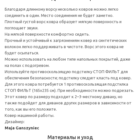
Благодаря длинному ворсу несколько ковров можно легко
соединить в один. Место соединения не будет заметно.
Плотный густой ворс ковра образует мягкую поверхность и
поглощает звуки.
На мягкой поверхности комфортно сидеть.
Прочный и устойчивый к загрязнениям ковер из синтетических
волокон легко поддерживать в чистоте. Ворс этого ковра не
будет осыпаться.
Можно использовать на любом типе напольных покрытий, даже
на полах с подогревом.
Используйте противоскользящую подстилку СТОП ФИЛЬТ для
обеспечения безопасности; подстилку следует класть под ковер.
Для этого ковра потребуется 1 противоскользящая подстилка
СТОП ФИЛЬТ (165x235 см). При необходимости можно подрезать.
Этот ковер по размеру подходит к 2–3-местному дивану, но
также подойдет для диванов других размеров в зависимости от
того, как вы его положите.
Ковер машинной работы.
Дизайнер:
Maja Ganszyniec
Материалы и уход