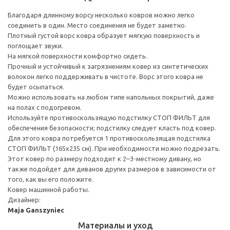
Благодаря длинному ворсу несколько ковров можно легко
соединить в один. Место соединения не будет заметно.
Плотный густой ворс ковра образует мягкую поверхность и
поглощает звуки.
На мягкой поверхности комфортно сидеть.
Прочный и устойчивый к загрязнениям ковер из синтетических
волокон легко поддерживать в чистоте. Ворс этого ковра не
будет осыпаться.
Можно использовать на любом типе напольных покрытий, даже
на полах с подогревом.
Используйте противоскользящую подстилку СТОП ФИЛЬТ для
обеспечения безопасности; подстилку следует класть под ковер.
Для этого ковра потребуется 1 противоскользящая подстилка
СТОП ФИЛЬТ (165x235 см). При необходимости можно подрезать.
Этот ковер по размеру подходит к 2–3-местному дивану, но
также подойдет для диванов других размеров в зависимости от
того, как вы его положите.
Ковер машинной работы.
Дизайнер:
Maja Ganszyniec
Материалы и уход