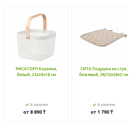
РИСАТОРП Корзина,
СИТА Подушка на стул,
белый, 25x26x18 см
бежевый, 38/35x38x2 см
В наличии
В наличии
от
8 890 ₸
от
1 790 ₸