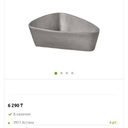
6 290
₸
В наличии
УЮТ Астана
4 шт.