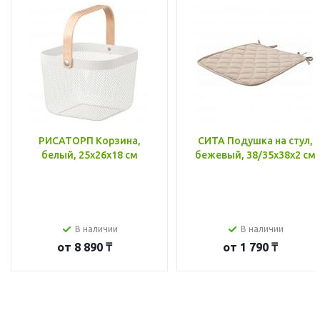
РИСАТОРП Корзина,
СИТА Подушка на стул,
белый, 25x26x18 см
бежевый, 38/35x38x2 см
В наличии
В наличии
от
8 890 ₸
от
1 790 ₸