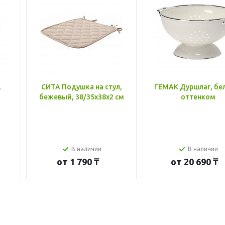
,
СИТА Подушка на стул,
ГЕМАК Дуршлаг, бе
бежевый, 38/35x38x2 см
оттенком
В наличии
В наличии
от
1 790 ₸
от
20 690 ₸