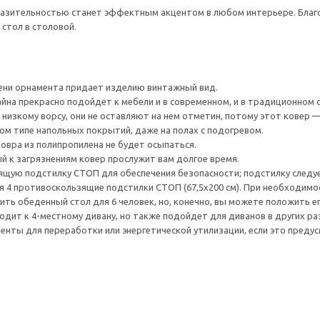
разительностью станет эффектным акцентом в любом интерьере. Благо
 стол в столовой.
ни орнамента придает изделию винтажный вид.
йна прекрасно подойдет к мебели и в современном, и в традиционном с
 низкому ворсу, они не оставляют на нем отметин, потому этот ковер 
м типе напольных покрытий, даже на полах с подогревом.
ковра из полипропилена не будет осыпаться.
ый к загрязнениям ковер прослужит вам долгое время.
щую подстилку СТОП для обеспечения безопасности; подстилку следуе
я 4 противоскользящие подстилки СТОП (67,5x200 см). При необходимо
ить обеденный стол для 6 человек, но, конечно, вы можете положить е
дит к 4-местному дивану, но также подойдет для диванов в других раз
нты для переработки или энергетической утилизации, если это предус