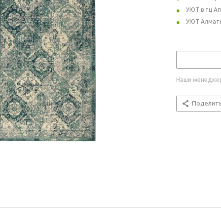
УЮТ в тц А
УЮТ Алмат
Наши менеджер
Поделит