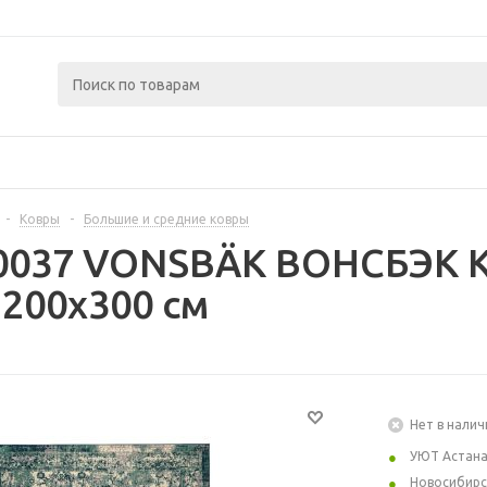
-
Ковры
-
Большие и средние ковры
0037 VONSBÄK ВОНСБЭК К
 200x300 см
Нет в налич
УЮТ Астан
Новосибирс