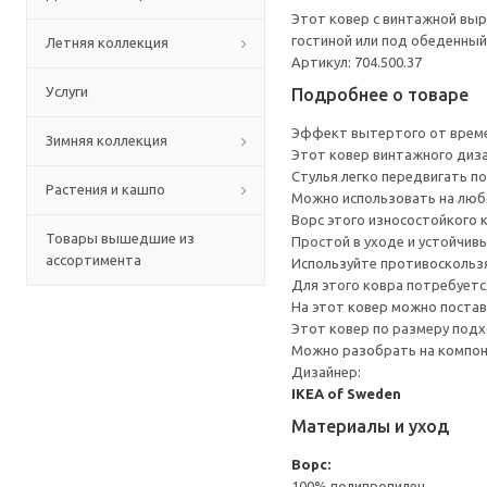
Этот ковер с винтажной вы
гостиной или под обеденный
Летняя коллекция
Артикул: 704.500.37
Услуги
Подробнее о товаре
Эффект вытертого от време
Зимняя коллекция
Этот ковер винтажного диза
Стулья легко передвигать по
Растения и кашпо
Можно использовать на любо
Ворс этого износостойкого 
Товары вышедшие из
Простой в уходе и устойчив
ассортимента
Используйте противоскользя
Для этого ковра потребуетс
На этот ковер можно постав
Этот ковер по размеру подхо
Можно разобрать на компоне
Дизайнер:
IKEA of Sweden
Материалы и уход
Ворс:
100% полипропилен