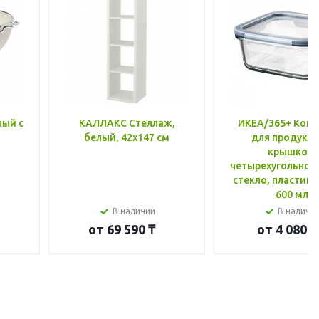
лый с
КАЛЛАКС Стеллаж,
ИКЕА/365+ Конт
белый, 42x147 см
для продукто
крышкой,
четырехугольной
стекло, пластик 
600 мл
В наличии
В наличи
от
69 590 ₸
от
4 080 ₸