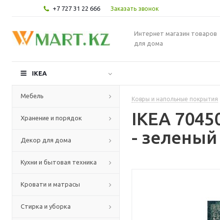
+7 727 31 22 666
Заказать звонок
Интернет магазин товаров
для дома
IKEA
Мебель
Ковры и напольные покрытия
IKEA 7045
Хранение и порядок
- зеленый
Декор для дома
Кухни и бытовая техника
Кровати и матрасы
Стирка и уборка