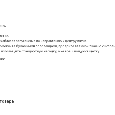
ине.
истке.
скабливая загрязнение по направлению к центру пятна.
Промокните бумажными полотенцами, протрите влажной тканью с испол
 используйте стандартную насадку, а не вращающуюся щетку.
вке
товара