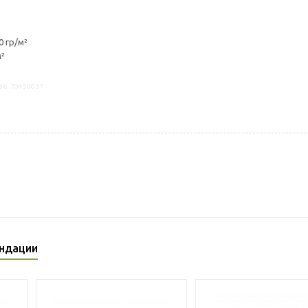
 гр/м²
м²
36, 70450037
ндации