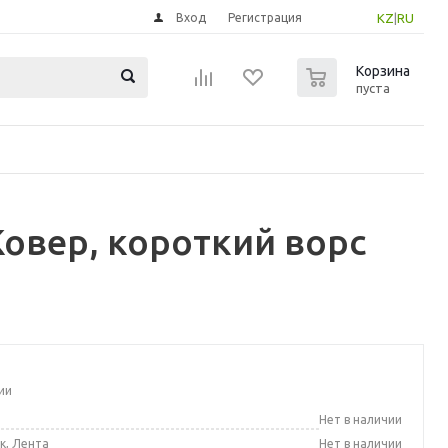
Вход
Регистрация
KZ
|
RU
0
Корзина
пуста
овер, короткий ворс
ии
а
Нет в наличии
к, Лента
Нет в наличии