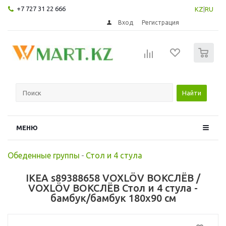
+7 727 31 22 666
KZ
|
RU
Вход
Регистрация
0
Найти
МЕНЮ
Обеденные группы
-
Стол и 4 стула
IKEA s89388658 VOXLÖV ВОКСЛЁВ /
VOXLÖV ВОКСЛЁВ Стол и 4 стула -
бамбук/бамбук 180x90 см