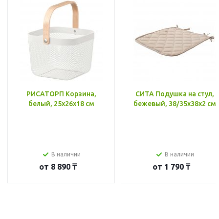
РИСАТОРП Корзина,
СИТА Подушка на стул,
белый, 25x26x18 см
бежевый, 38/35x38x2 см
В наличии
В наличии
от
8 890 ₸
от
1 790 ₸