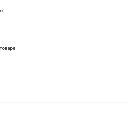
га
товара