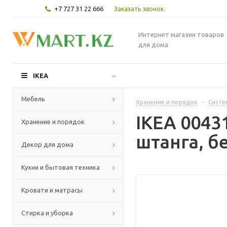
+7 727 31 22 666
Заказать звонок
Интернет магазин товаров
для дома
IKEA
Мебель
Хранение и порядок
-
Систе
IKEA 0043
Хранение и порядок
штанга, б
Декор для дома
Кухни и бытовая техника
Кровати и матрасы
Стирка и уборка