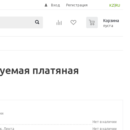
Вход
Регистрация
KZ
|
RU
0
Корзина
пуста
уемая платяная
ии
а
Нет в наличии
к, Лента
Нет в наличии