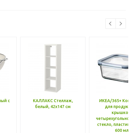
лый с
КАЛЛАКС Стеллаж,
ИКЕА/365+ Конт
белый, 42x147 см
для продукто
крышкой,
четырехугольной
стекло, пластик 
600 мл