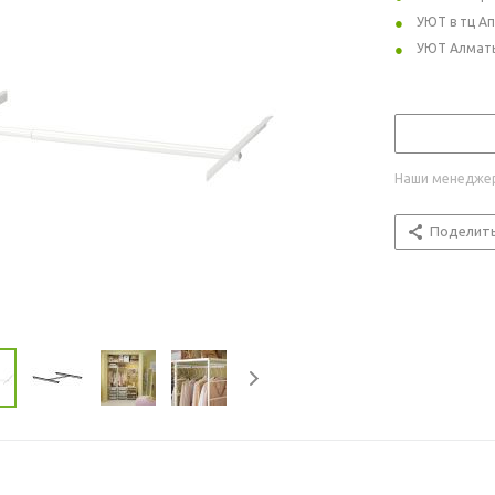
УЮТ в тц А
УЮТ Алмат
Наши менеджер
Поделит