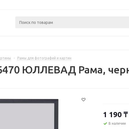
артины
-
Рамы для фотографий и картин
6470 ЮЛЛЕВАД Рама, черн
1 190
₸
В наличии