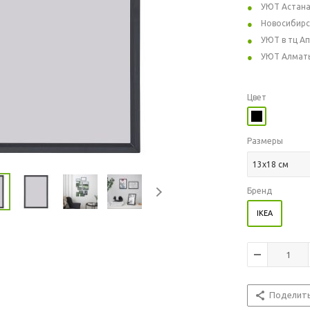
УЮТ Астан
Новосибирс
УЮТ в тц А
УЮТ Алмат
Цвет
Размеры
13x18 см
Бренд
IKEA
Поделит