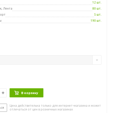
а
12 шт.
к, Лента
80 шт.
порт
5 шт.
ы
190 шт.
В корзину
Цена действительна только для интернет-магазина и может
ься
отличаться от цен в розничных магазинах