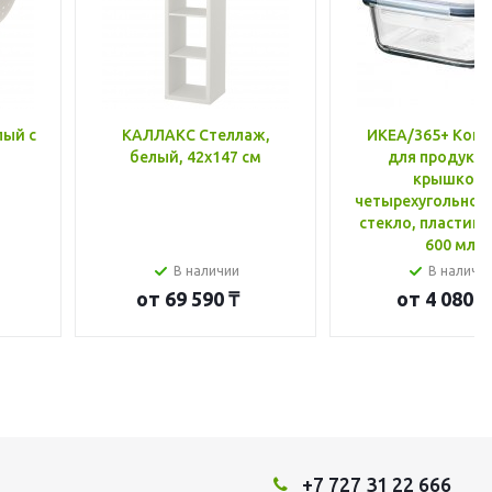
лый с
КАЛЛАКС Стеллаж,
ИКЕА/365+ Конт
белый, 42x147 см
для продукто
крышкой,
четырехугольной
стекло, пластик 
600 мл
В наличии
В наличи
от
69 590 ₸
от
4 080 ₸
+7 727 31 22 666