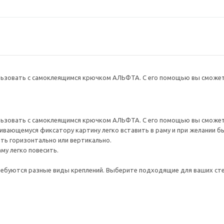
льзовать с самоклеящимся крючком АЛЬФТА. С его помощью вы сможете
льзовать с самоклеящимся крючком АЛЬФТА. С его помощью вы сможете
вающемуся фиксатору картину легко вставить в раму и при желании б
ть горизонтально или вертикально.
аму легко повесить.
ребуются разные виды креплений. Выберите подходящие для ваших стен 