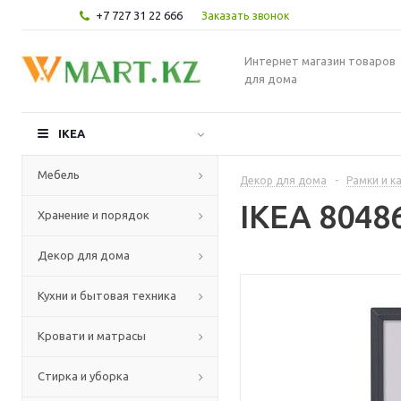
+7 727 31 22 666
Заказать звонок
Интернет магазин товаров
для дома
IKEA
Мебель
Декор для дома
-
Рамки и к
IKEA 8048
Хранение и порядок
Декор для дома
Кухни и бытовая техника
Кровати и матрасы
Стирка и уборка