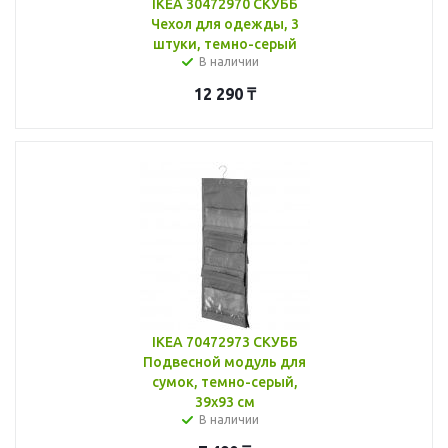
IKEA 30472970 СКУББ
Чехол для одежды, 3
штуки, темно-серый
В наличии
12 290
₸
IKEA 70472973 СКУББ
Подвесной модуль для
сумок, темно-серый,
39x93 см
В наличии