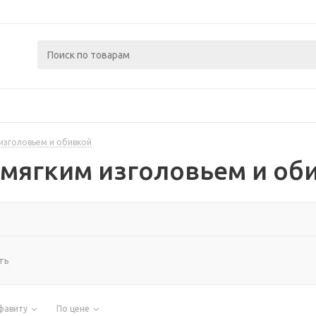
 изголовьем и обивкой
 мягким изголовьем и об
ть
фавиту
По цене