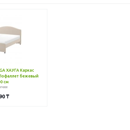
GA ХАУГА Каркас
 Лофаллет бежевый
0 см
ичии
90
₸