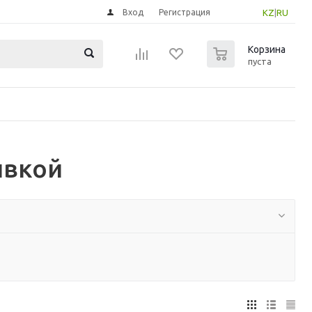
Вход
Регистрация
KZ
|
RU
0
Корзина
пуста
ивкой