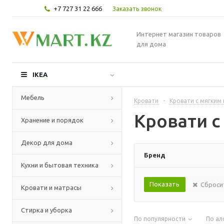
+7 727 31 22 666
Заказать звонок
Интернет магазин товаров
для дома
IKEA
Мебель
Кровати
-
Кровати с мягким
Кровати с
Хранение и порядок
Декор для дома
Бренд
Кухни и бытовая техника
Сброси
Кровати и матрасы
Стирка и уборка
По популярности
По ал