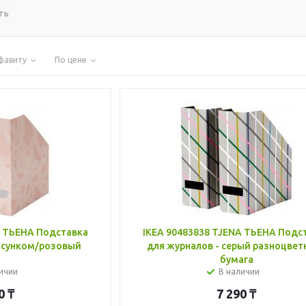
ть
фавиту
По цене
A ТЬЕНА Подставка
IKEA 90483838 TJENA ТЬЕНА Подс
рисунком/розовый
для журналов - серый разноцвет
бумага
ичии
В наличии
0
₸
7 290
₸