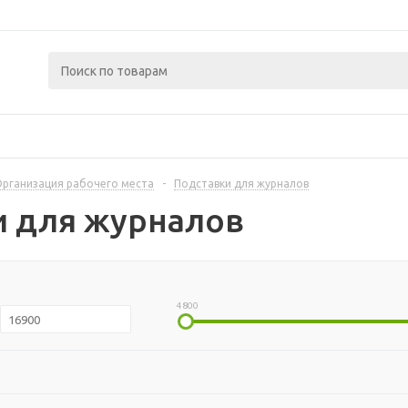
рганизация рабочего места
-
Подставки для журналов
и для журналов
4800