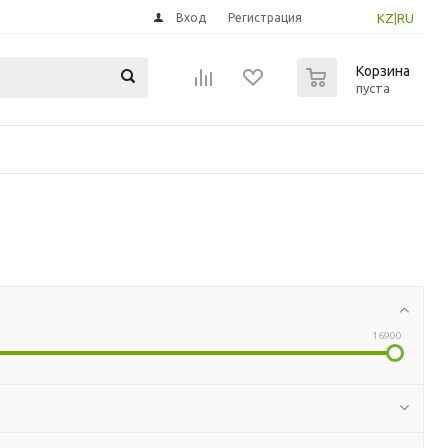
Вход
Регистрация
KZ
|
RU
0
Корзина
пуста
16900