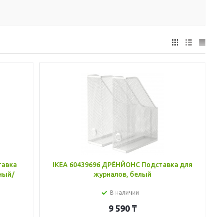
тавка
IKEA 60439696 ДРЁНЙОНС Подставка для
ный/
журналов, белый
В наличии
9 590
₸