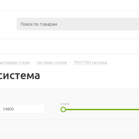
ьютерные столы
-
Системы столов
-
ТРОТТЕН система
система
19999