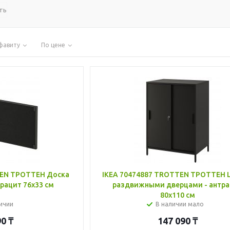
ть
фавиту
По цене
TEN ТРОТТЕН Доска
IKEA 70474887 TROTTEN ТРОТТЕН 
трацит 76x33 см
раздвижными дверцами - антр
80x110 см
ичии
В наличии мало
90
₸
147 090
₸