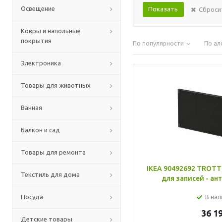
Освещение
Сброси
Ковры и напольные
покрытия
По популярности
По ал
Электроника
Товары для животных
Ванная
Балкон и сад
Товары для ремонта
IKEA 90492692 TROT
Текстиль для дома
для записей - ан
Посуда
В нал
36 1
Детские товары