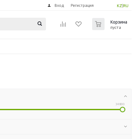
Вход
Регистрация
KZ
|
RU
0
Корзина
пуста
34800