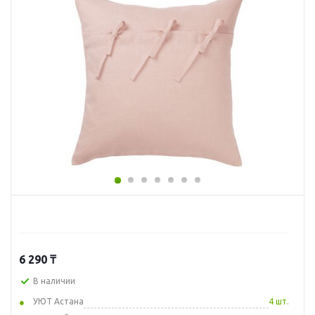
6 290
₸
В наличии
УЮТ Астана
4 шт.