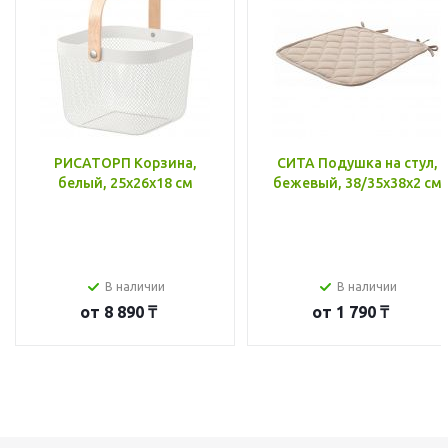
РИСАТОРП Корзина,
СИТА Подушка на стул,
белый, 25x26x18 см
бежевый, 38/35x38x2 см
В наличии
В наличии
от
8 890 ₸
от
1 790 ₸