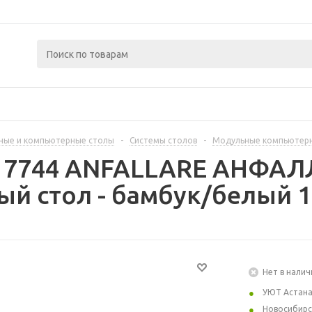
ные и компьютерные столы
-
Системы столов
-
Модульные компьютер
417744 ANFALLARE АНФАЛ
й стол - бамбук/белый 1
Нет в налич
УЮТ Астан
Новосибирс