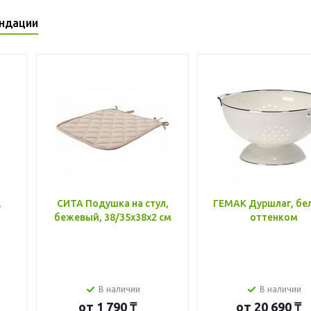
ндации
,
СИТА Подушка на стул,
ГЕМАК Дуршлаг, бе
бежевый, 38/35x38x2 см
оттенком
В наличии
В наличии
от
1 790 ₸
от
20 690 ₸