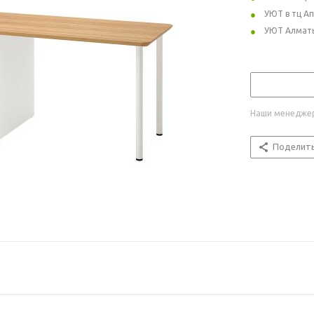
УЮТ в тц А
УЮТ Алмат
Наши менеджер
Поделит