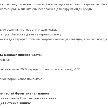
толешницы и ножек — или выберите один из готовых вариантов. Легки
ого сырья, а значит, они безопаснее для окружающей среды.
одготовленным отверстиям для ножек.
ат устойчивость даже на неровном полу.
нты для переработки или энергетической утилизации, если это предус
ь/ Каркас/ Нижняя часть:
вый лак
нитель (мин. 70 % переработанного материала), ДСП
ерное порошковое покрытие
е части/ Фронтальная панель:
ажная пленка, Пластиковая окантовка
няя стенка ящика: