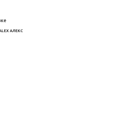
вке
ALEX АЛЕКС