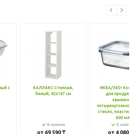
лый с
КАЛЛАКС Стеллаж,
ИКЕА/365+ Конт
белый, 42x147 см
для продукто
крышкой,
четырехугольной
стекло, пластик 
600 мл
В наличии
В наличи
от
69 590 ₸
от
4 080 ₸