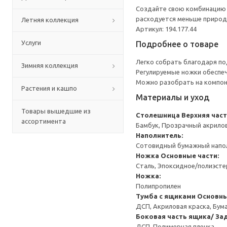
Создайте свою комбинацию с
расходуется меньше природн
Летняя коллекция
Артикул: 194.177.44
Услуги
Подробнее о товаре
Легко собрать благодаря п
Зимняя коллекция
Регулируемые ножки обеспеч
Можно разобрать на компоне
Растения и кашпо
Материалы и уход
Товары вышедшие из
Столешница
Верхняя част
ассортимента
Бамбук, Прозрачный акрило
Наполнитель:
Сотовидный бумажный напол
Ножка
Основные части:
Сталь, Эпоксидное/полиэст
Ножка:
Полипропилен
Тумба с ящиками
Основны
ДСП, Акриловая краска, Бум
Боковая часть ящика/ Зад
ДСП, Полимерная пленка