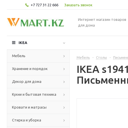
+7 727 31 22 666
Заказать звонок
Интернет магазин товаров
для дома
IKEA
Мебель
Мебель
-
Столы
-
Письмен
IKEA s19
Хранение и порядок
Письменны
Декор для дома
Кухни и бытовая техника
Кровати и матрасы
Стирка и уборка