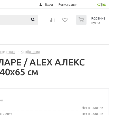
Вход
Регистрация
KZ
|
RU
0
Корзина
пуста
ные столы
-
Комбинации
ЛАРЕ / ALEX АЛЕКС
40x65 см
ии
а
Нет в наличии
к, Лента
Нет в наличии