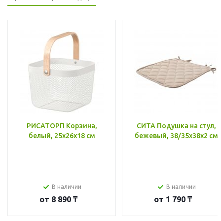
РИСАТОРП Корзина,
СИТА Подушка на стул,
белый, 25x26x18 см
бежевый, 38/35x38x2 см
В наличии
В наличии
от
8 890 ₸
от
1 790 ₸