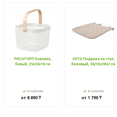
РИСАТОРП Корзина,
СИТА Подушка на стул,
белый, 25x26x18 см
бежевый, 38/35x38x2 см
В наличии
В наличии
от
8 890 ₸
от
1 790 ₸