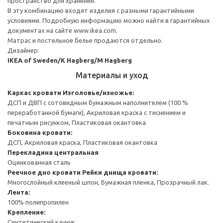
пространство для хранения.
В эту комбинацию входят изделия с разными гарантийными
условиями. Подробную информацию можно найти в гарантийных
документах на сайте www.ikea.com.
Матрас и постельное белье продаются отдельно.
Дизайнер:
IKEA of Sweden/K Hagberg/M Hagberg
Материалы и уход
Каркас кровати
Изголовье/изножье:
ДСП и ДВП с сотовидным бумажным наполнителем (100 %
переработанной бумаги), Акриловая краска с тиснением и
печатным рисунком, Пластиковая окантовка
Боковина кровати:
ДСП, Акриловая краска, Пластиковая окантовка
Перекладина центральная
Оцинкованная сталь
Реечное дно кровати
Рейки днища кровати:
Многослойный клееный шпон, Бумажная пленка, Прозрачный лак.
Лента:
100% полипропилен
Крепление:
Синтетический каучук