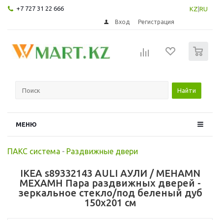
+7 727 31 22 666
KZ
|
RU
Вход
Регистрация
0
Найти
МЕНЮ
ПАКС система
-
Раздвижные двери
IKEA s89332143 AULI АУЛИ / MEHAMN
МЕХАМН Пара раздвижных дверей -
зеркальное стекло/под беленый дуб
150x201 см