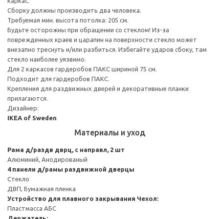
каркас.
Сборку должны производить два человека.
Требуемая мин. высота потолка: 205 см.
Будьте осторожны при обращении со стеклом! Из-за
поврежденных краев и царапин на поверхности стекло может
внезапно треснуть и/или разбиться. Избегайте ударов сбоку, там
стекло наиболее уязвимо.
Для 2 каркасов гардеробов ПАКС шириной 75 см.
Подходит для гардеробов ПАКС.
Крепления для раздвижных дверей и декоративные планки
прилагаются.
Дизайнер:
IKEA of Sweden
Материалы и уход
Рама д/раздв дврц, с направл, 2 шт
Алюминий, Анодированый
4 панели д/рамы раздвижной дверцы
Стекло
ДВП, Бумажная пленка
Устройство для плавного закрывания
Чехол:
Пластмасса АБС
Держатель: