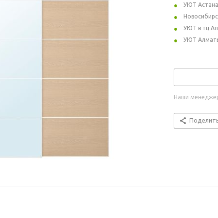
УЮТ Астан
Новосибирс
УЮТ в тц А
УЮТ Алмат
Наши менеджер
Поделит