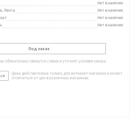
а
Нет в наличии
к, Лента
Нет в наличии
порт
Нет в наличии
ы
Нет в наличии
Под заказ
ы обязательно свяжутся с вами и уточнят условия заказа
Цена действительна только для интернет-магазина и может
ься
отличаться от цен в розничных магазинах