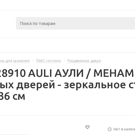
мы для хранения
-
ПАКС система
-
Раздвижные двери
328910 AULI АУЛИ / MEH
х дверей - зеркальное 
36 см
Нет в налич