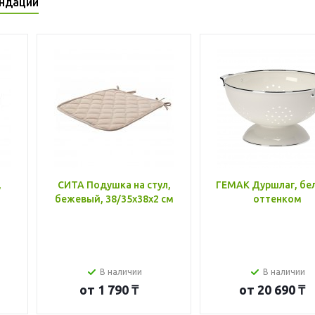
ндации
,
СИТА Подушка на стул,
ГЕМАК Дуршлаг, бе
бежевый, 38/35x38x2 см
оттенком
В наличии
В наличии
от
1 790 ₸
от
20 690 ₸