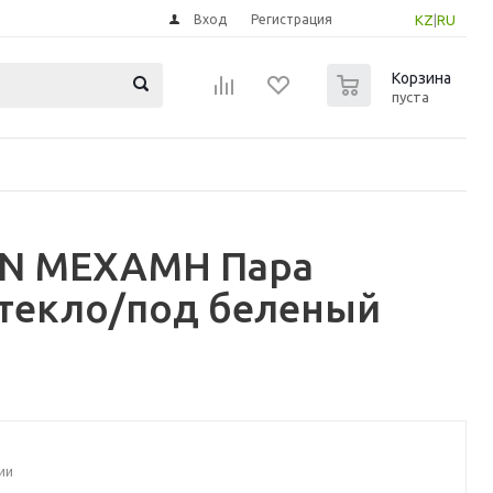
Вход
Регистрация
KZ
|
RU
0
Корзина
пуста
AMN МЕХАМН Пара
стекло/под беленый
ии