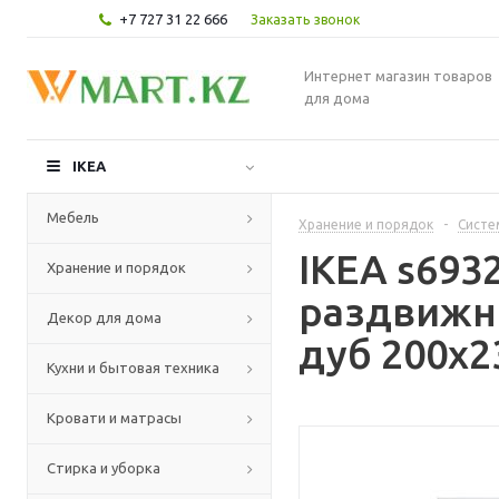
+7 727 31 22 666
Заказать звонок
Интернет магазин товаров
для дома
IKEA
Мебель
Хранение и порядок
-
Систе
IKEA s69
Хранение и порядок
раздвижны
Декор для дома
дуб 200x2
Кухни и бытовая техника
Кровати и матрасы
Стирка и уборка