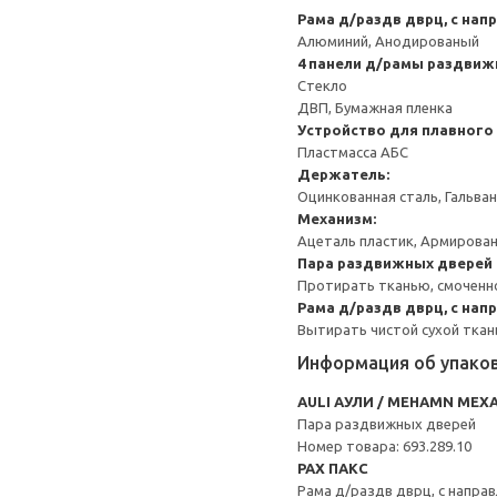
Рама д/раздв дврц, с напр
Алюминий, Анодированый
4 панели д/рамы раздви
Стекло
ДВП, Бумажная пленка
Устройство для плавного
Пластмасса АБС
Держатель:
Оцинкованная сталь, Гальва
Механизм:
Ацеталь пластик, Армирован
Пара раздвижных дверей
Протирать тканью, смоченно
Рама д/раздв дврц, с на
Вытирать чистой сухой ткан
Информация об упако
AULI АУЛИ / MEHAMN МЕХ
Пара раздвижных дверей
Номер товара: 693.289.10
PAX ПАКС
Рама д/раздв дврц, с направ