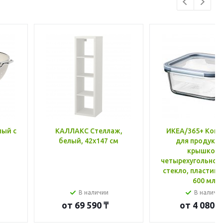
лый с
КАЛЛАКС Стеллаж,
ИКЕА/365+ Конт
белый, 42x147 см
для продукто
крышкой,
четырехугольной
стекло, пластик 
600 мл
В наличии
В наличи
от
69 590 ₸
от
4 080 ₸