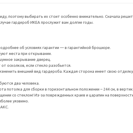
виду, поэтому выбирать их стоит особенно внимательно. Сначала решит
случае гардероб ИКЕА прослужит вам долгие годы.
 Подробнее об условиях гарантии — в гарантийной брошюре.
уют места при открывании.
шумное закрывание дверец.
от осколков, если стекло разобьется.
изменить внешний вид гардероба. Каждая сторона имеет свою отделку.
буются два человека.
та потолка для сборки в горизонтальном положении – 244 см, в вертика
ении со стеклом! Из-за поврежденных краев и царапин на поверхности
иболее уязвимо.
ПАКС.