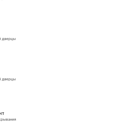
й дверцы
й дверцы
НТ
акрывания