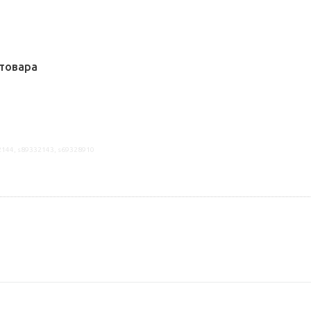
товара
2144, s89332143, s69328910