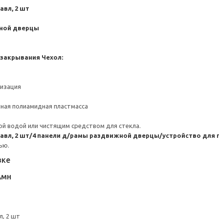
авл, 2 шт
жной дверцы
 закрывания
Чехол:
низация
ная полиамидная пластмасса
й водой или чистящим средством для стекла.
правл, 2 шт/4 панели д/рамы раздвижной дверцы/устройство для
ью.
вке
АМН
л, 2 шт