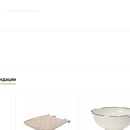
1172, s89311169, s19311163
ндации