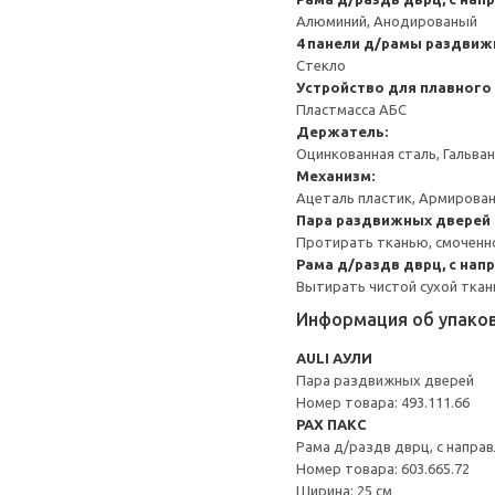
Алюминий, Анодированый
4 панели д/рамы раздви
Стекло
Устройство для плавного
Пластмасса АБС
Держатель:
Оцинкованная сталь, Гальва
Механизм:
Ацеталь пластик, Армирован
Пара раздвижных дверей
Протирать тканью, смоченно
Рама д/раздв дврц, с нап
Вытирать чистой сухой ткан
Информация об упако
AULI АУЛИ
Пара раздвижных дверей
Номер товара: 493.111.66
PAX ПАКС
Рама д/раздв дврц, с направ
Номер товара: 603.665.72
Ширина: 25 см