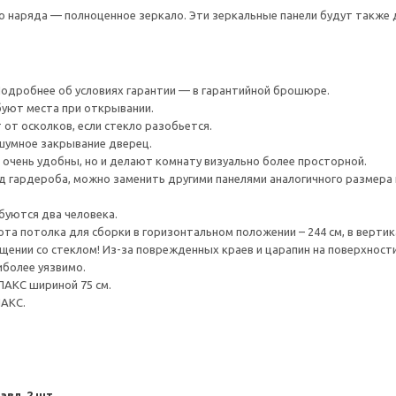
о наряда — полноценное зеркало. Эти зеркальные панели будут также 
 Подробнее об условиях гарантии — в гарантийной брошюре.
уют места при открывании.
от осколков, если стекло разобьется.
шумное закрывание дверец.
 очень удобны, но и делают комнату визуально более просторной.
 гардероба, можно заменить другими панелями аналогичного размера 
буются два человека.
та потолка для сборки в горизонтальном положении – 244 см, в вертика
ении со стеклом! Из-за поврежденных краев и царапин на поверхности
иболее уязвимо.
ПАКС шириной 75 см.
ПАКС.
авл, 2 шт