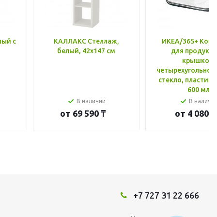
лый с
КАЛЛАКС Стеллаж,
ИКЕА/365+ Конт
белый, 42x147 см
для продукто
крышкой,
четырехугольной
стекло, пластик 
600 мл
В наличии
В наличи
от
69 590 ₸
от
4 080 ₸
+7 727 31 22 666