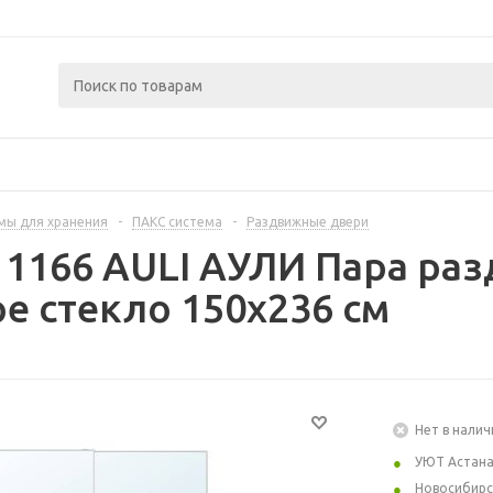
мы для хранения
-
ПАКС система
-
Раздвижные двери
11166 AULI АУЛИ Пара ра
е стекло 150x236 см
Нет в налич
УЮТ Астан
Новосибирс