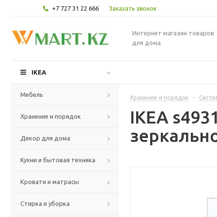
+7 727 31 22 666
Заказать звонок
Интернет магазин товаров
для дома
IKEA
Мебель
Хранение и порядок
-
Систе
IKEA s493
Хранение и порядок
зеркально
Декор для дома
Кухни и бытовая техника
Кровати и матрасы
Стирка и уборка