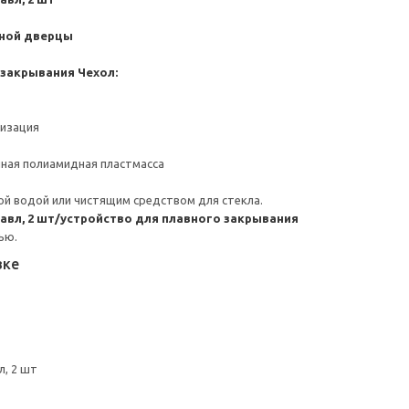
жной дверцы
 закрывания
Чехол:
низация
ная полиамидная пластмасса
й водой или чистящим средством для стекла.
равл, 2 шт/устройство для плавного закрывания
ью.
вке
л, 2 шт