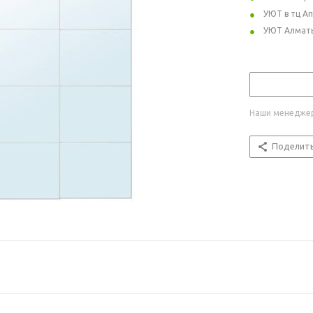
УЮТ в тц А
УЮТ Алмат
Наши менеджер
Поделит