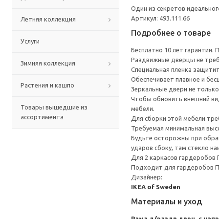
Один из секретов идеальног
Артикул: 493.111.66
Летняя коллекция
Подробнее о товаре
Услуги
Бесплатно 10 лет гарантии.
Раздвижные дверцы не треб
Зимняя коллекция
Специальная пленка защитит 
Обеспечивает плавное и бес
Растения и кашпо
Зеркальные двери не только
Чтобы обновить внешний вид
Товары вышедшие из
мебели.
ассортимента
Для сборки этой мебели тре
Требуемая минимальная высо
Будьте осторожны при обращ
ударов сбоку, там стекло на
Для 2 каркасов гардеробов 
Подходит для гардеробов 
Дизайнер:
IKEA of Sweden
Материалы и уход
Рама д/раздв дврц, с напр