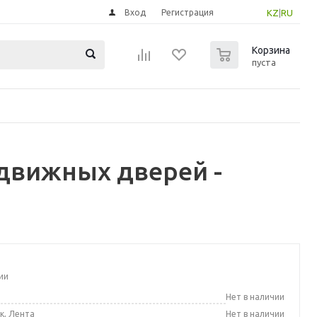
Вход
Регистрация
KZ
|
RU
0
Корзина
пуста
здвижных дверей -
ии
а
Нет в наличии
к, Лента
Нет в наличии