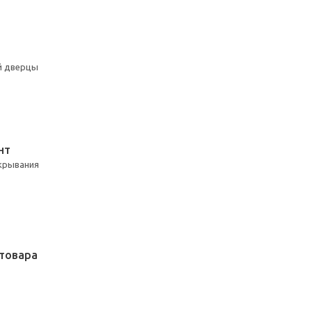
й дверцы
НТ
акрывания
товара