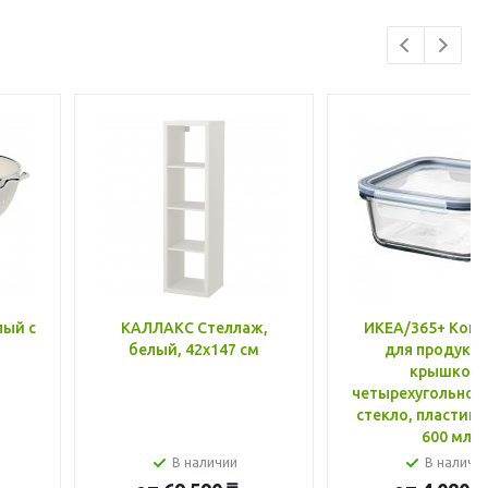
лый с
КАЛЛАКС Стеллаж,
ИКЕА/365+ Конт
белый, 42x147 см
для продукто
крышкой,
четырехугольной
стекло, пластик 
600 мл
В наличии
В наличи