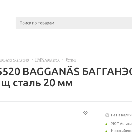
мы для хранения
-
ПАКС система
-
Ручки
5520 BAGGANÄS БАГГАНЭС
щ сталь 20 мм
Нет в налич
УЮТ Астан
Новосибирс