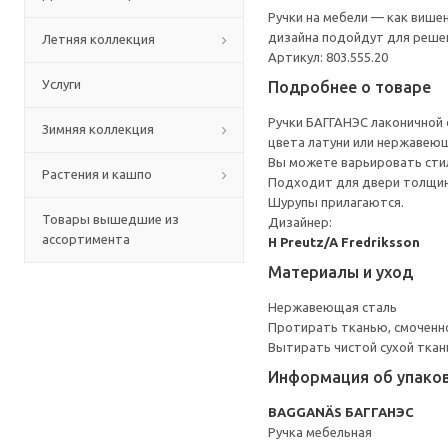
Ручки на мебели — как више
дизайна подойдут для решен
Летняя коллекция
Артикул: 803.555.20
Услуги
Подробнее о товаре
Ручки БАГГАНЭС лаконичной 
Зимняя коллекция
цвета латуни или нержавеющ
Вы можете варьировать стили
Растения и кашпо
Подходит для двери толщин
Шурупы прилагаются.
Товары вышедшие из
Дизайнер:
ассортимента
H Preutz/A Fredriksson
Материалы и уход
Нержавеющая сталь
Протирать тканью, смоченн
Вытирать чистой сухой ткан
Информация об упако
BAGGANÄS БАГГАНЭС
Ручка мебельная