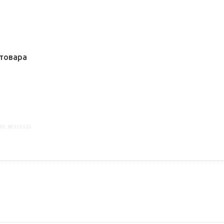
товара
19, 80355520