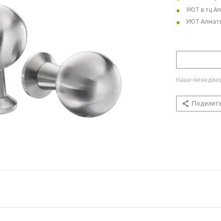
УЮТ в тц А
УЮТ Алмат
Наши менеджер
Поделит