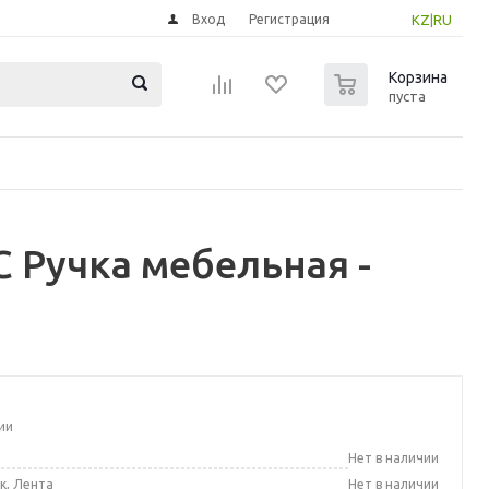
Вход
Регистрация
KZ
|
RU
0
Корзина
пуста
 Ручка мебельная -
ии
а
Нет в наличии
к, Лента
Нет в наличии