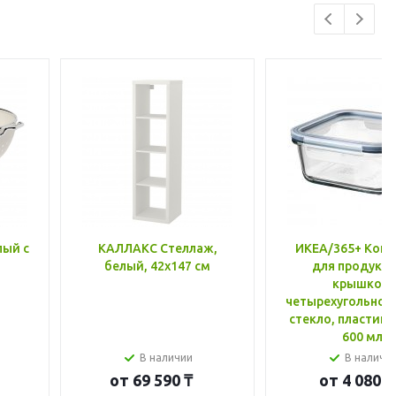
лый с
КАЛЛАКС Стеллаж,
ИКЕА/365+ Конт
белый, 42x147 см
для продукто
крышкой,
четырехугольной
стекло, пластик 
600 мл
В наличии
В наличи
от
69 590 ₸
от
4 080 ₸