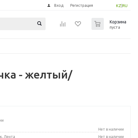
Вход
Регистрация
KZ
|
RU
0
Корзина
пуста
чка - желтый/
ии
а
Нет в наличии
к, Лента
Нет в наличии