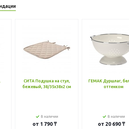
ндации
,
СИТА Подушка на стул,
ГЕМАК Дуршлаг, бе
бежевый, 38/35x38x2 см
оттенком
В наличии
В наличии
от
1 790 ₸
от
20 690 ₸