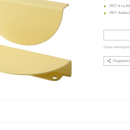
УЮТ в тц А
УЮТ Алмат
Наши менеджер
Поделит