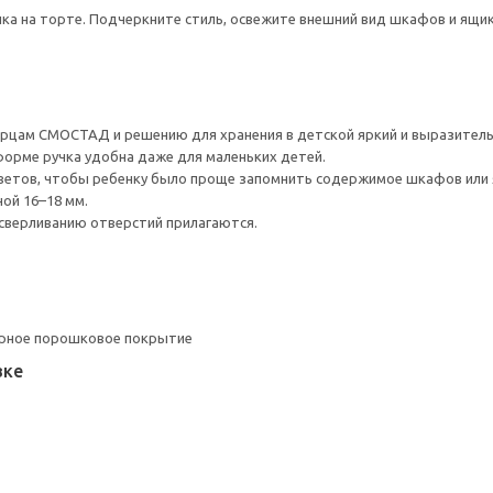
нка на торте. Подчеркните стиль, освежите внешний вид шкафов и ящи
рцам СМОСТАД и решению для хранения в детской яркий и выразитель
форме ручка удобна даже для маленьких детей.
цветов, чтобы ребенку было проще запомнить содержимое шкафов или
ой 16–18 мм.
сверливанию отверстий прилагаются.
ерное порошковое покрытие
вке