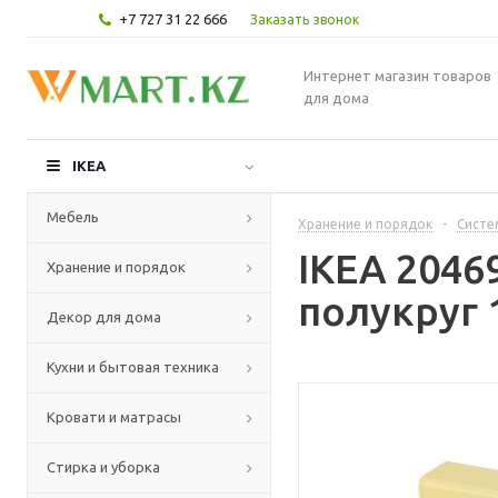
+7 727 31 22 666
Заказать звонок
Интернет магазин товаров
для дома
IKEA
Мебель
Хранение и порядок
-
Систе
IKEA 2046
Хранение и порядок
полукруг 
Декор для дома
Кухни и бытовая техника
Кровати и матрасы
Стирка и уборка