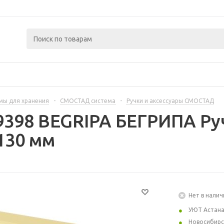
мы для хранения
-
СМОСТАД система
-
Ручки и аксессуары СМОСТАД
9398 BEGRIPA БЕГРИПА Ру
130 мм
Нет в налич
УЮТ Астан
Новосибирс