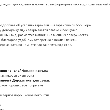
одходит для сидения и может трансформироваться в дополнительный ст
 Подробнее об условиях гарантии — в гарантийной брошюре.
у доводчику ящик закрывается плавно и бесшумно.
льный вид, разместив магниты на внешних поверхностях.
 благодаря удобному отверстию в нижней панели.
перемещать по комнате или закатить под стол.
хняя панель/ Нижняя панель:
ластиковая окантовка
панель/ Держатель для ручки:
ерное порошковое покрытие
иэстерное порошковое покрытие
а
а: