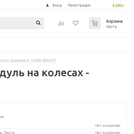
Вход
Регистрация
KZ
|
RU
0
Корзина
пуста
сное хранение и тумбы БЕКАНТ
уль на колесах -
ии
а
Нет в наличии
к, Лента
Нет в наличии