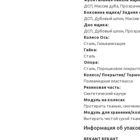
ДСП, Массив дуба, Прозрачн
Боковина ящика/ Задняя 
ДСП, Дубовый шпон, Массив 
Дно ящика:
ДСП, Дубовый шпон, Прозра
Колесо
Ось:
Сталь, Гальванизация
Гайка:
Сталь
Опора:
Сталь, Порошковое покрыт
Колесо/ Покрытие/ Тормо
Полиамидная пластмасса
Резиновая часть:
Синтетический каучук
Модуль на колесах
Протирать тканью, смоченн
Модуль для хранения/ко
Вытирать чистой сухой ткан
Информация об упако
BEKANT БЕКАНТ