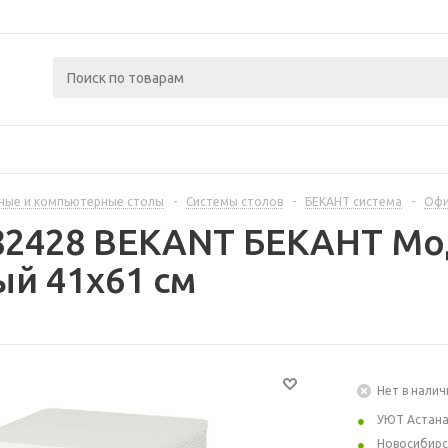
ные и компьютерные столы
-
Системы столов
-
БЕКАНТ система
-
Офи
82428 BEKANT БЕКАНТ Мод
ый 41x61 см
Нет в налич
УЮТ Астан
Новосибирс