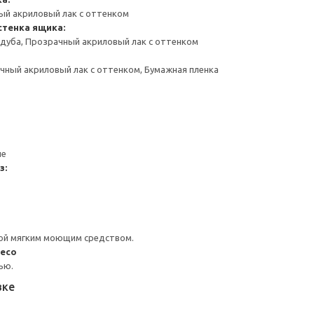
ый акриловый лак с оттенком
стенка ящика:
дуба, Прозрачный акриловый лак с оттенком
чный акриловый лак с оттенком, Бумажная пленка
ие
з:
ой мягким моющим средством.
лесо
ью.
вке