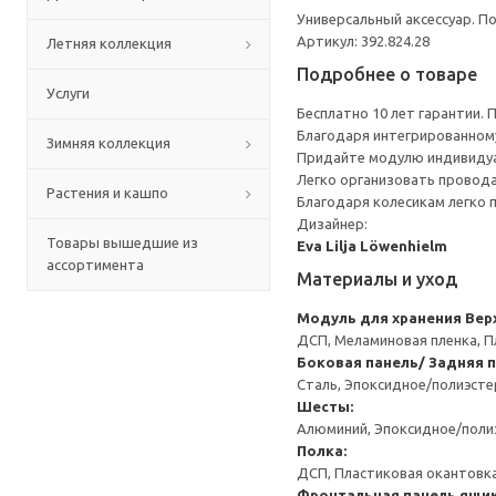
Универсальный аксессуар. П
Артикул: 392.824.28
Летняя коллекция
Подробнее о товаре
Услуги
Бесплатно 10 лет гарантии.
Благодаря интегрированном
Зимняя коллекция
Придайте модулю индивидуа
Легко организовать провода
Растения и кашпо
Благодаря колесикам легко 
Дизайнер:
Товары вышедшие из
Eva Lilja Löwenhielm
ассортимента
Материалы и уход
Модуль для хранения
Вер
ДСП, Меламиновая пленка, П
Боковая панель/ Задняя 
Сталь, Эпоксидное/полиэст
Шесты:
Алюминий, Эпоксидное/пол
Полка:
ДСП, Пластиковая окантовк
Фронтальная панель ящик