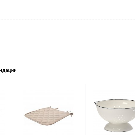
ндации