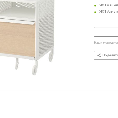
УЮТ в тц А
УЮТ Алмат
Наши менеджер
Поделит