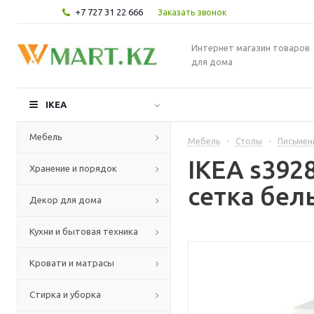
+7 727 31 22 666
Заказать звонок
Интернет магазин товаров
для дома
IKEA
Мебель
Мебель
-
Столы
-
Письмен
IKEA s392
Хранение и порядок
сетка бел
Декор для дома
Кухни и бытовая техника
Кровати и матрасы
Стирка и уборка