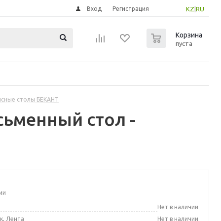
Вход
Регистрация
KZ
|
RU
0
Корзина
пуста
сные столы БЕКАНТ
сьменный стол -
ии
а
Нет в наличии
к, Лента
Нет в наличии