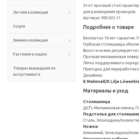
Этот прочный стол гарантир
для размещения проводов.
Летняя коллекция
Артикул: 993.022.11
Услуги
Подробнее о товаре
Бесплатно 10 лет гарантии.
Зимняя коллекция
Глубокая столешница обесп
Высота ножек регулируется о
Растения и кашпо
Прочная меламиновая поверх
Легко поддерживать порядок
Товары вышедшие из
Пригодно для переработки и
ассортимента
Дизайнер:
K Malmvall/E Lilja Löwenhi
Материалы и уход
Столешница
ДСП, Меламиновая пленка, П
Подстолье для столешни
Сталь, Эпоксидное/полиэст
Ножка:
Алюминий, Эпоксидное/пол
Организатор кабеля: