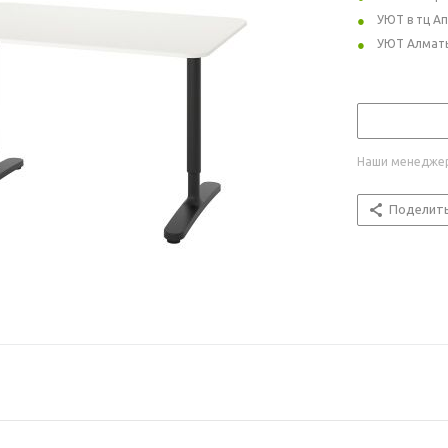
УЮТ в тц А
УЮТ Алмат
Наши менеджер
Поделит