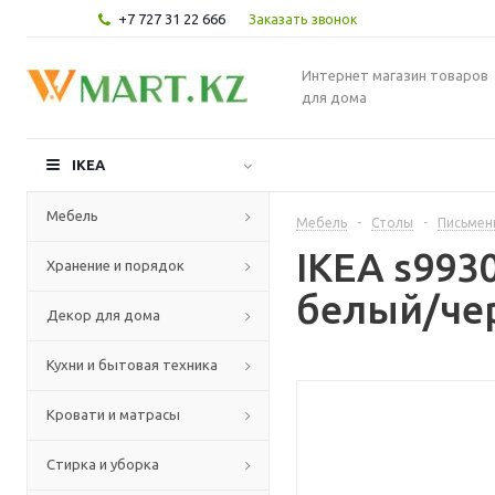
+7 727 31 22 666
Заказать звонок
Интернет магазин товаров
для дома
IKEA
Мебель
Мебель
-
Столы
-
Письмен
IKEA s993
Хранение и порядок
белый/че
Декор для дома
Кухни и бытовая техника
Кровати и матрасы
Стирка и уборка