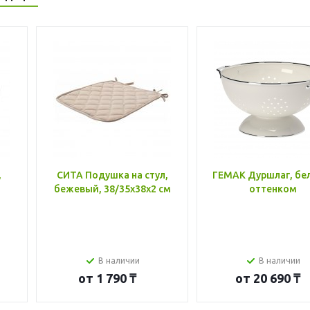
,
СИТА Подушка на стул,
ГЕМАК Дуршлаг, бе
бежевый, 38/35x38x2 см
оттенком
В наличии
В наличии
от
1 790 ₸
от
20 690 ₸