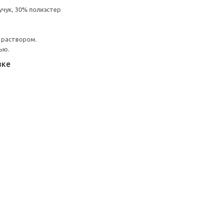
чук, 30% полиэстер
 раствором.
ью.
вке