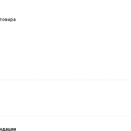
товара
ндации