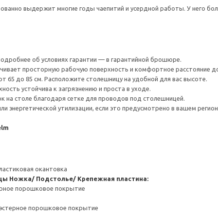
ованно выдержит многие годы чаепитий и усердной работы. У него бо
 Подробнее об условиях гарантии — в гарантийной брошюре.
ечивает просторную рабочую поверхность и комфортное расстояние д
т 65 до 85 см. Расположите столешницу на удобной для вас высоте.
ность устойчива к загрязнению и проста в уходе.
 на столе благодаря сетке для проводов под столешницей.
ли энергетической утилизации, если это предусмотрено в вашем регион
elm
ластиковая окантовка
цы
Ножка/ Подстолье/ Крепежная пластина:
ерное порошковое покрытие
иэстерное порошковое покрытие