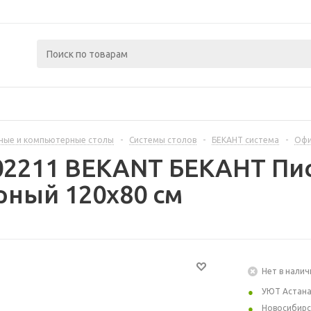
ные и компьютерные столы
-
Системы столов
-
БЕКАНТ система
-
Офи
02211 BEKANT БЕКАНТ Пи
рный 120x80 см
Нет в налич
УЮТ Астан
Новосибирс