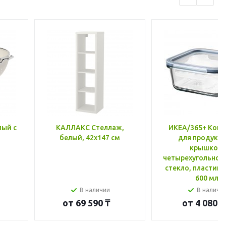
лый с
КАЛЛАКС Стеллаж,
ИКЕА/365+ Конт
белый, 42x147 см
для продукто
крышкой,
четырехугольной
стекло, пластик 
600 мл
В наличии
В наличи
от
69 590 ₸
от
4 080 ₸