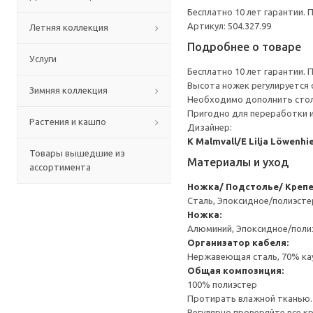
Бесплатно 10 лет гарантии.
Артикул: 504.327.99
Летняя коллекция
Подробнее о товаре
Услуги
Бесплатно 10 лет гарантии.
Высота ножек регулируется о
Зимняя коллекция
Необходимо дополнить стол
Пригодно для переработки и
Растения и кашпо
Дизайнер:
K Malmvall/E Lilja Löwenhi
Товары вышедшие из
Материалы и уход
ассортимента
Ножка/ Подстолье/ Крепе
Сталь, Эпоксидное/полиэст
Ножка:
Алюминий, Эпоксидное/пол
Организатор кабеля:
Нержавеющая сталь, 70% кау
Общая композиция:
100% полиэстер
Протирать влажной тканью.
Регулярно проверяйте все к