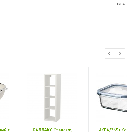
IKEA
лый с
КАЛЛАКС Стеллаж,
ИКЕА/365+ Конт