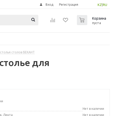
Вход
Регистрация
KZ
|
RU
0
Корзина
пуста
столья столов БЕКАНТ
столье для
ии
а
Нет в наличии
к, Лента
Нет в наличии