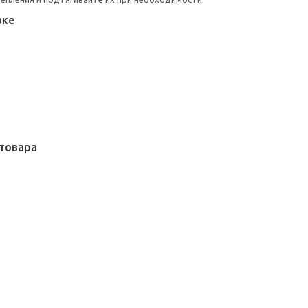
вке
товара