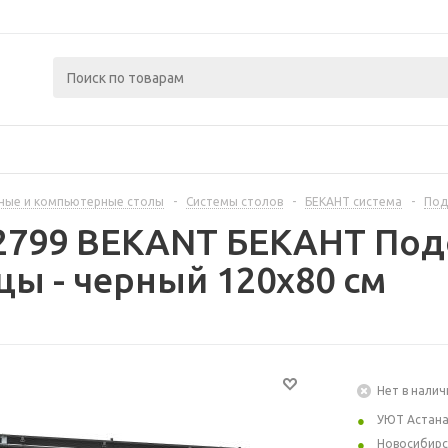
ные и компьютерные столы
-
Системы столов
-
БЕКАНТ система
-
Под
2799 BEKANT БЕКАНТ Под
ы - черный 120x80 см
Нет в налич
УЮТ Астан
Новосибирс