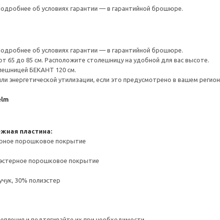
 Подробнее об условиях гарантии — в гарантийной брошюре.
 Подробнее об условиях гарантии — в гарантийной брошюре.
т 65 до 85 см. Расположите столешницу на удобной для вас высоте.
ешницей БЕКАНТ 120 см.
ли энергетической утилизации, если это предусмотрено в вашем регион
elm
жная пластина:
ерное порошковое покрытие
иэстерное порошковое покрытие
чук, 30% полиэстер
репления и подтягивайте их при необходимости.