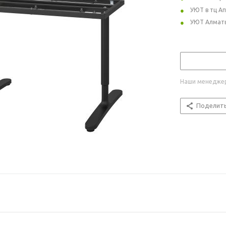
УЮТ в тц А
УЮТ Алмат
Наши менеджер
Поделит