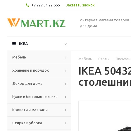
+7 727 31 22 666
Заказать звонок
Интернет магазин товаров
для дома
IKEA
Мебель
Мебель
-
Столы
-
Письмен
IKEA 5043
Хранение и порядок
столешниц
Декор для дома
Кухни и бытовая техника
Кровати и матрасы
Стирка и уборка