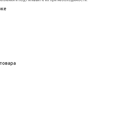
вке
товара