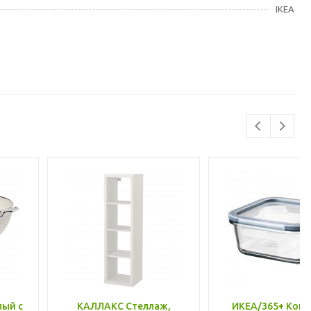
IKEA
лый с
КАЛЛАКС Стеллаж,
ИКЕА/365+ Конт