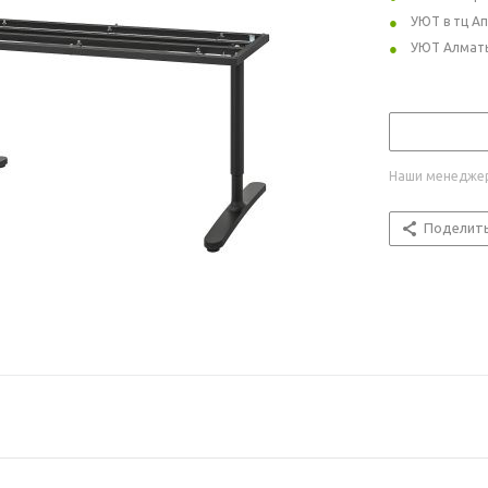
УЮТ в тц А
УЮТ Алмат
Наши менеджер
Поделит