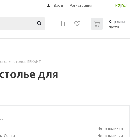
Вход
Регистрация
KZ
|
RU
0
Корзина
пуста
столья столов БЕКАНТ
столье для
ии
а
Нет в наличии
к, Лента
Нет в наличии