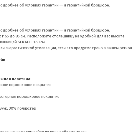
 Подробнее об условиях гарантии — в гарантийной брошюре.
 Подробнее об условиях гарантии — в гарантийной брошюре.
т 65 до 85 см. Расположите столешницу на удобной для вас высоте.
ешницей БЕКАНТ 160 см.
ли энергетической утилизации, если это предусмотрено в вашем регион
elm
жная пластина:
ерное порошковое покрытие
иэстерное порошковое покрытие
чук, 30% полиэстер
репления и подтягивайте их при необходимости.