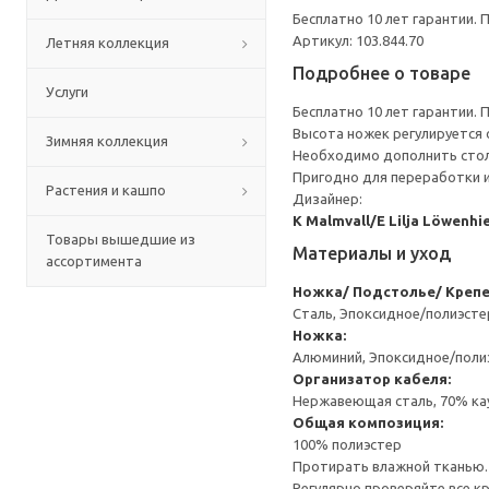
Бесплатно 10 лет гарантии.
Артикул: 103.844.70
Летняя коллекция
Подробнее о товаре
Услуги
Бесплатно 10 лет гарантии.
Высота ножек регулируется о
Зимняя коллекция
Необходимо дополнить стол
Пригодно для переработки и
Растения и кашпо
Дизайнер:
K Malmvall/E Lilja Löwenhi
Товары вышедшие из
Материалы и уход
ассортимента
Ножка/ Подстолье/ Крепе
Сталь, Эпоксидное/полиэст
Ножка:
Алюминий, Эпоксидное/пол
Организатор кабеля:
Нержавеющая сталь, 70% кау
Общая композиция:
100% полиэстер
Протирать влажной тканью.
Регулярно проверяйте все к