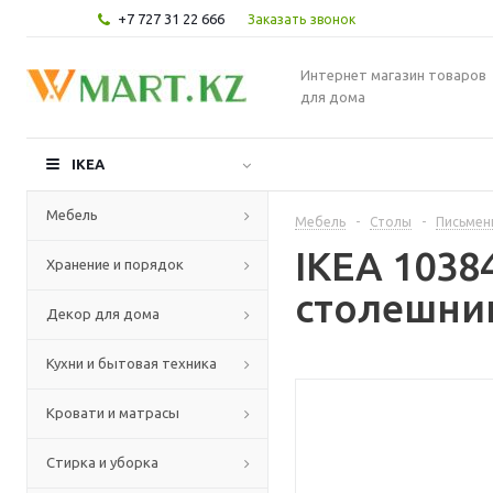
+7 727 31 22 666
Заказать звонок
Интернет магазин товаров
для дома
IKEA
Мебель
Мебель
-
Столы
-
Письмен
IKEA 1038
Хранение и порядок
столешниц
Декор для дома
Кухни и бытовая техника
Кровати и матрасы
Стирка и уборка