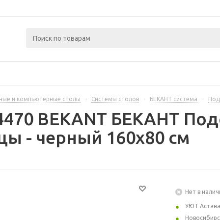
ные и компьютерные столы
-
Системы столов
-
БЕКАНТ система
-
Под
4470 BEKANT БЕКАНТ Под
ы - черный 160x80 см
Нет в налич
УЮТ Астан
Новосибирс