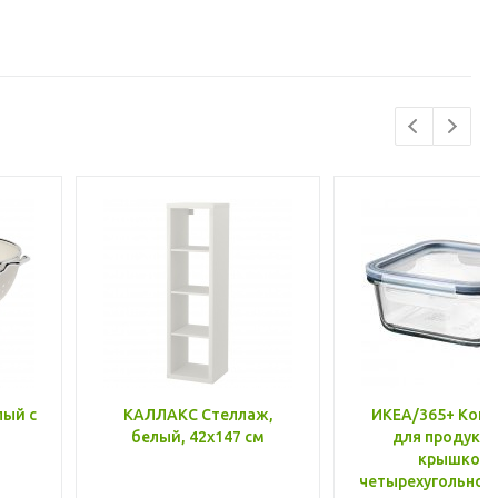
лый с
КАЛЛАКС Стеллаж,
ИКЕА/365+ Конт
белый, 42x147 см
для продукто
крышкой,
четырехугольной