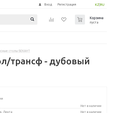
Вход
Регистрация
KZ
|
RU
0
Корзина
пуста
сные столы БЕКАНТ
ол/трансф - дубовый
ии
а
Нет в наличии
к, Лента
Нет в наличии