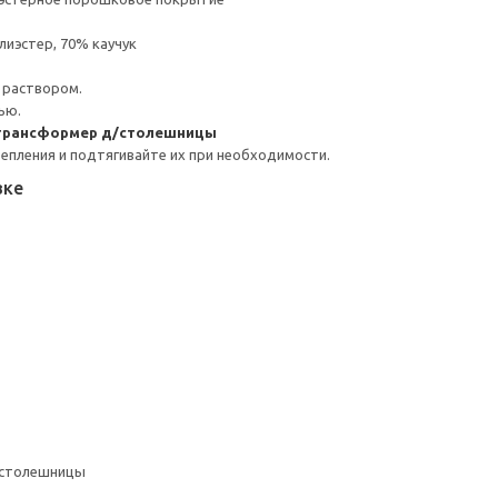
иэстер, 70% каучук
 раствором.
ью.
трансформер д/столешницы
репления и подтягивайте их при необходимости.
вке
/столешницы