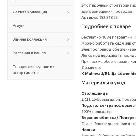
Этот прочный стол гарантир
для размещения проводов.
Летняя коллекция
Артикул: 192.818.25
Услуги
Подробнее о товаре
Бесплатно 10 лет гарантии.
Зимняя коллекция
Можно работать сидя или ст
Электропривод обеспечивает
Растения и кашпо
Легко поддерживать порядок
При письме обеспечивает ко
Товары вышедшие из
Дизайнер:
ассортимента
K Malmvall/E Lilja Löwenhi
Материалы и уход
Столешница
ДСП, Дубовый шпон, Прозрач
Подстолье-трансформер
100% полиэстер
Верхняя обвязка/ Попере
Сталь, Эпоксидное/полиэст
Ножка:
Алюминий, Эпоксидное/пол