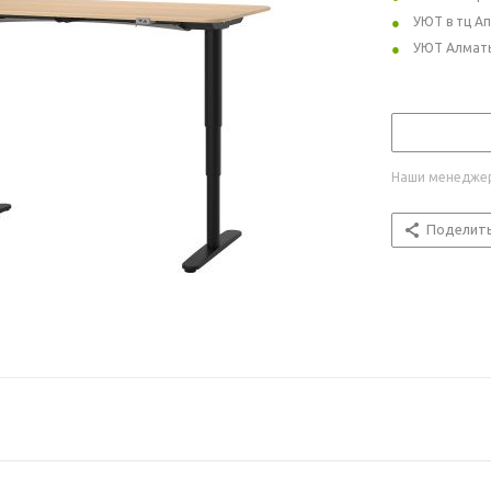
УЮТ в тц А
УЮТ Алмат
Наши менеджер
Поделит