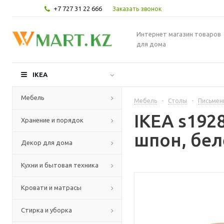
+7 727 31 22 666
Заказать звонок
Интернет магазин товаров
для дома
IKEA
Мебель
Мебель
-
Столы
-
Письмен
IKEA s192
Хранение и порядок
шпон, бел
Декор для дома
Кухни и бытовая техника
Кровати и матрасы
Стирка и уборка