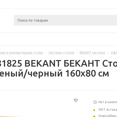
ные и компьютерные столы
-
Системы столов
-
БЕКАНТ система
-
Офи
81825 BEKANT БЕКАНТ Ст
еный/черный 160x80 см
Нет в налич
УЮТ Астан
Новосибирс