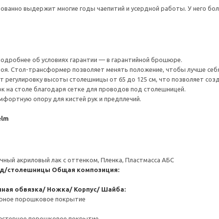
ованно выдержит многие годы чаепитий и усердной работы. У него бо
 Подробнее об условиях гарантии — в гарантийной брошюре.
оя. Стол-трансформер позволяет менять положение, чтобы лучше себ
 регулировку высоты столешницы от 65 до 125 см, что позволяет соз
 на столе благодаря сетке для проводов под столешницей.
мфортную опору для кистей рук и предплечий.
elm
ный акриловый лак с оттенком, Пленка, Пластмасса АБС
 д/столешницы
Общая композиция:
чная обвязка/ Ножка/ Корпус/ Шайба:
ерное порошковое покрытие
иэстерное порошковое покрытие