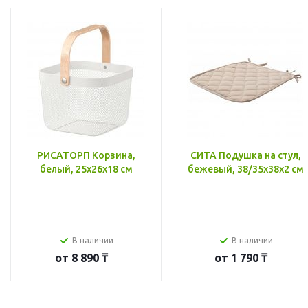
РИСАТОРП Корзина,
СИТА Подушка на стул,
белый, 25x26x18 см
бежевый, 38/35x38x2 см
В наличии
В наличии
от
8 890 ₸
от
1 790 ₸