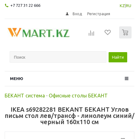
+7 727 31 22 666
KZ
|
RU
Вход
Регистрация
0
Найти
МЕНЮ
БЕКАНТ система
-
Офисные столы БЕКАНТ
IKEA s69282281 BEKANT БЕКАНТ Углов
письм стол лев/трансф - линолеум синий/
черный 160x110 см