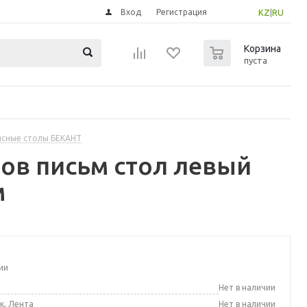
Вход
Регистрация
KZ
|
RU
0
Корзина
пуста
сные столы БЕКАНТ
ов письм стол левый
м
ии
а
Нет в наличии
к, Лента
Нет в наличии