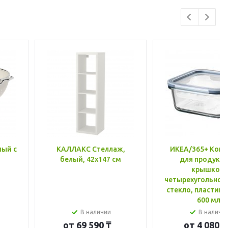
лый с
КАЛЛАКС Стеллаж,
ИКЕА/365+ Конт
белый, 42x147 см
для продукто
крышкой,
четырехугольной
стекло, пластик 
600 мл
В наличии
В наличи
от
69 590 ₸
от
4 080 ₸