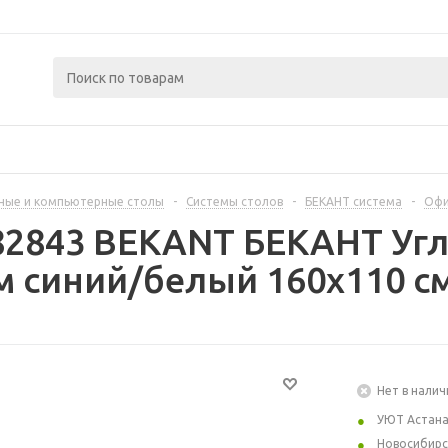
ные и компьютерные столы
-
Системы столов
-
БЕКАНТ система
-
Офи
82843 BEKANT БЕКАНТ Угл
м синий/белый 160x110 с
Нет в налич
УЮТ Астан
Новосибирс