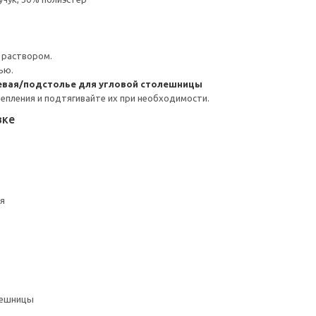
 раствором.
ью.
евая/подстолье для угловой столешницы
репления и подтягивайте их при необходимости.
вке
ая
лешницы