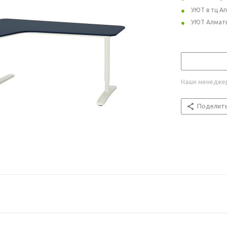
УЮТ в тц А
УЮТ Алмат
Наши менеджер
Поделит