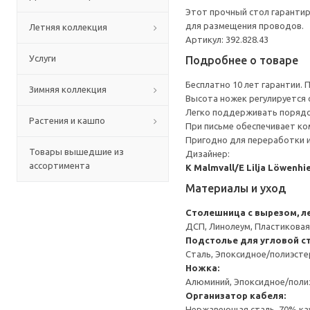
Этот прочный стол гарантир
для размещения проводов.
Летняя коллекция
Артикул: 392.828.43
Услуги
Подробнее о товаре
Бесплатно 10 лет гарантии.
Зимняя коллекция
Высота ножек регулируется о
Легко поддерживать порядок
Растения и кашпо
При письме обеспечивает ко
Пригодно для переработки и
Товары вышедшие из
Дизайнер:
ассортимента
K Malmvall/E Lilja Löwenhi
Материалы и уход
Столешница с вырезом, л
ДСП, Линолеум, Пластиковая
Подстолье для угловой 
Сталь, Эпоксидное/полиэст
Ножка:
Алюминий, Эпоксидное/пол
Организатор кабеля:
Нержавеющая сталь, 70% кау