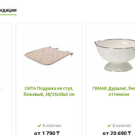
ндации
,
СИТА Подушка на стул,
ГЕМАК Дуршлаг, бе
бежевый, 38/35x38x2 см
оттенком
В наличии
В наличии
от
1 790 ₸
от
20 690 ₸