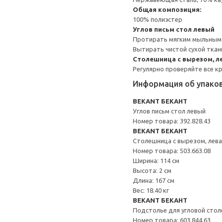
Общая композиция:
100% полиэстер
Углов письм стол левый
Протирать мягким мыльным
Вытирать чистой сухой ткан
Столешница с вырезом, л
Регулярно проверяйте все к
Информация об упако
BEKANT БЕКАНТ
Углов письм стол левый
Номер товара: 392.828.43
BEKANT БЕКАНТ
Столешница с вырезом, лев
Номер товара: 503.663.08
Ширина: 114 см
Высота: 2 см
Длина: 167 см
Вес: 18.40 кг
BEKANT БЕКАНТ
Подстолье для угловой сто
Номер товара: 603.844.63