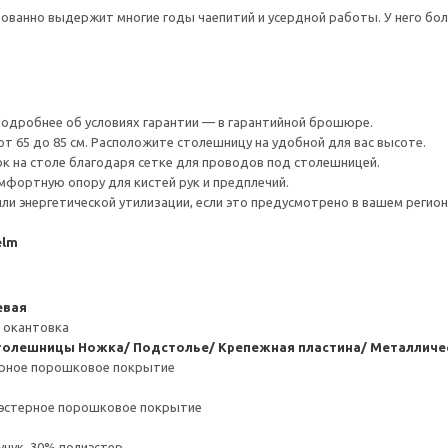
ованно выдержит многие годы чаепитий и усердной работы. У него бо
 Подробнее об условиях гарантии — в гарантийной брошюре.
т 65 до 85 см. Расположите столешницу на удобной для вас высоте.
 на столе благодаря сетке для проводов под столешницей.
мфортную опору для кистей рук и предплечий.
ли энергетической утилизации, если это предусмотрено в вашем регион
elm
евая
 окантовка
столешницы
Ножка/ Подстолье/ Крепежная пластина/ Металличес
ерное порошковое покрытие
иэстерное порошковое покрытие
чук, 30% полиэстер