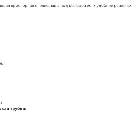
льшая просторная столешница, под которой есть удобное решение
е.
ка
кая трубка: