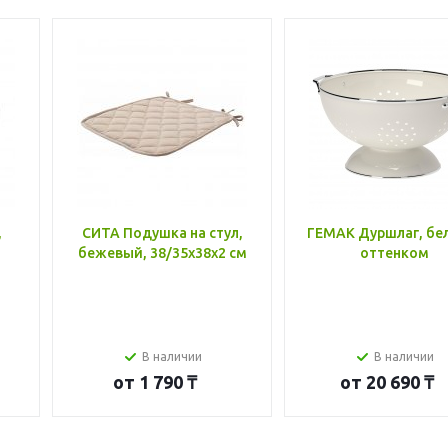
,
СИТА Подушка на стул,
ГЕМАК Дуршлаг, бе
бежевый, 38/35x38x2 см
оттенком
В наличии
В наличии
от
1 790 ₸
от
20 690 ₸