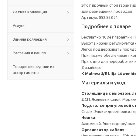
Этот прочный стол гарантир
для размещения проводов.
Летняя коллекция
Артикул: 892.828.31
Услуги
Подробнее о товаре
Бесплатно 10 лет гарантии.
Зимняя коллекция
Высота ножек регулируется о
Легко поддерживать порядок
Растения и кашпо
При письме обеспечивает ко
Пригодно для переработки и
Товары вышедшие из
Дизайнер:
ассортимента
K Malmvall/E Lilja Löwenhi
Материалы и уход
Столешница с вырезом, л
ДСП, Ясеневый шпон, Морилк
Подстолье для угловой 
Сталь, Эпоксидное/полиэст
Ножка:
Алюминий, Эпоксидное/пол
Организатор кабеля:
Нержавеющая сталь, 70% кау