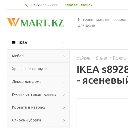
+7 727 31 22 666
Заказать звонок
Интернет магазин товаров
для дома
IKEA
Мебель
Мебель
-
Столы
-
Письмен
IKEA s892
Хранение и порядок
- ясеневы
Декор для дома
Кухни и бытовая техника
Кровати и матрасы
Стирка и уборка