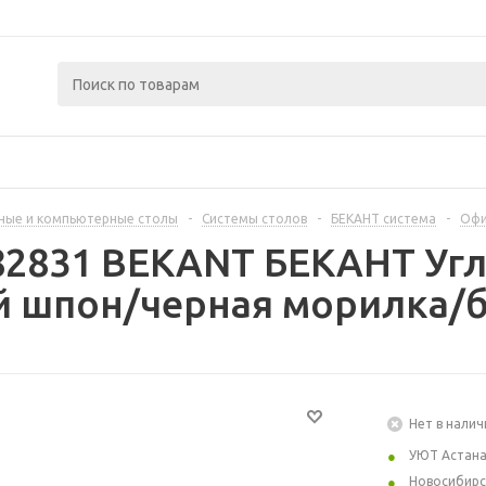
ные и компьютерные столы
-
Системы столов
-
БЕКАНТ система
-
Офи
82831 BEKANT БЕКАНТ Угл
й шпон/черная морилка/б
Нет в налич
УЮТ Астан
Новосибирс