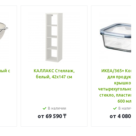
лый с
КАЛЛАКС Стеллаж,
ИКЕА/365+ Конт
белый, 42x147 см
для продукто
крышкой,
четырехугольной
стекло, пластик 
600 мл
В наличии
В наличи
от
69 590 ₸
от
4 080 ₸