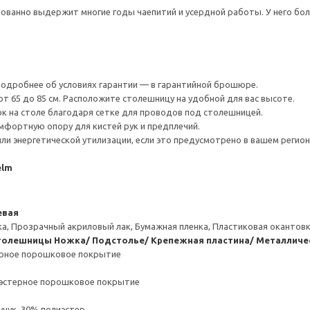
ованно выдержит многие годы чаепитий и усердной работы. У него бо
 Подробнее об условиях гарантии — в гарантийной брошюре.
т 65 до 85 см. Расположите столешницу на удобной для вас высоте.
 на столе благодаря сетке для проводов под столешницей.
мфортную опору для кистей рук и предплечий.
ли энергетической утилизации, если это предусмотрено в вашем регион
elm
евая
а, Прозрачный акриловый лак, Бумажная пленка, Пластиковая окантов
столешницы
Ножка/ Подстолье/ Крепежная пластина/ Металличес
ерное порошковое покрытие
иэстерное порошковое покрытие
чук, 30% полиэстер