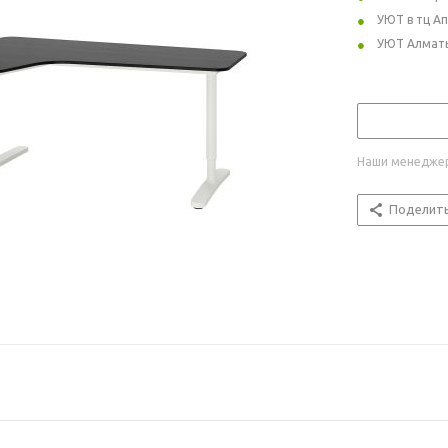
УЮТ в тц А
УЮТ Алмат
Наши менеджер
Поделит