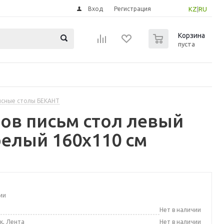
Вход
Регистрация
KZ
|
RU
0
Корзина
пуста
сные столы БЕКАНТ
ов письм стол левый
елый 160x110 см
ии
а
Нет в наличии
к, Лента
Нет в наличии