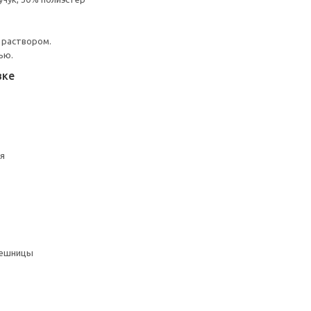
 раствором.
ью.
вке
ая
лешницы