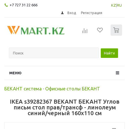
+7 727 31 22 666
KZ
|
RU
Вход
Регистрация
0
Найти
МЕНЮ
БЕКАНТ система
-
Офисные столы БЕКАНТ
IKEA s39282367 BEKANT БЕКАНТ Углов
письм стол прав/трансф - линолеум
синий/черный 160x110 см