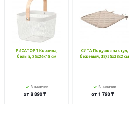
РИСАТОРП Корзина,
СИТА Подушка на стул,
белый, 25x26x18 см
бежевый, 38/35x38x2 см
В наличии
В наличии
от
8 890 ₸
от
1 790 ₸