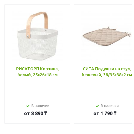
РИСАТОРП Корзина,
СИТА Подушка на стул,
белый, 25x26x18 см
бежевый, 38/35x38x2 см
В наличии
В наличии
от
8 890 ₸
от
1 790 ₸