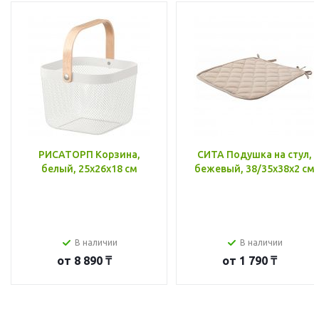
РИСАТОРП Корзина,
СИТА Подушка на стул,
белый, 25x26x18 см
бежевый, 38/35x38x2 см
В наличии
В наличии
от
8 890 ₸
от
1 790 ₸