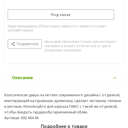
Под заказ
Наши менеджеры обязательно свяжутся с вами и уточнят
условия заказа
Цена действительна только для интернет-
Поделиться
магазина и может отличаться от цен в
розничных магазинах
Описание
Классическая дверь на петлях современного дизайна с отделкой,
имитирующей натуральную древесину, сделает интерьер теплым
и уютным. Используйте для каркаса ПАКС с такой же отделкой,
чтобы придать гардеробу гармоничный облик.
Артикул: 692.404.46
Подробнее о товаре