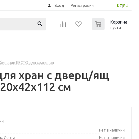
Вход
Регистрация
KZ
|
RU
0
Корзина
пуста
бинации БЕСТО для хранения
для хран с дверц/ящ
20x42x112 см
ии
а
Нет в наличии
к, Лента
Нет в наличии