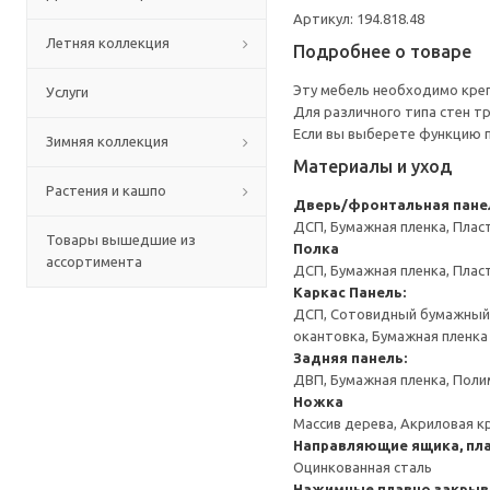
Артикул: 194.818.48
Летняя коллекция
Подробнее о товаре
Эту мебель необходимо креп
Услуги
Для различного типа стен т
Если вы выберете функцию 
Зимняя коллекция
Материалы и уход
Растения и кашпо
Дверь/фронтальная пане
ДСП, Бумажная пленка, Плас
Товары вышедшие из
Полка
ассортимента
ДСП, Бумажная пленка, Плас
Каркас
Панель:
ДСП, Сотовидный бумажный н
окантовка, Бумажная пленка
Задняя панель:
ДВП, Бумажная пленка, Поли
Ножка
Массив дерева, Акриловая к
Направляющие ящика, пла
Оцинкованная сталь
Нажимные плавно закрыв