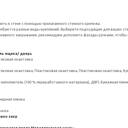
ить к стене с помощью прилагаемого стенного крепежа.
ребуются разные виды креплений. Выберите подходящие для ваших стен 
плавного закрывания, рекомендуем дополнить фасады ручками, чтоб
ль ящика/ дверь
тиковая окантовка
тиковая окантовка, Пластиковая окантовка, Пластиковая окантовка, Б
аполнитель (100 % переработанного материала), ДВП, Бумажная пленк
мерная пленка
раска
вно закр
ающиеся петли
Металлическая часть: