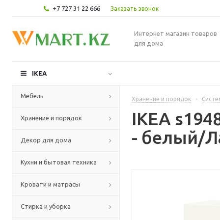
+7 727 31 22 666
Заказать звонок
Интернет магазин товаров
для дома
IKEA
Мебель
Хранение и порядок
-
Систе
IKEA s194
Хранение и порядок
- белый/Л
Декор для дома
Кухни и бытовая техника
Кровати и матрасы
Стирка и уборка