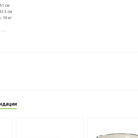
51 см
32.5 см
 10 кг
1848
ндации