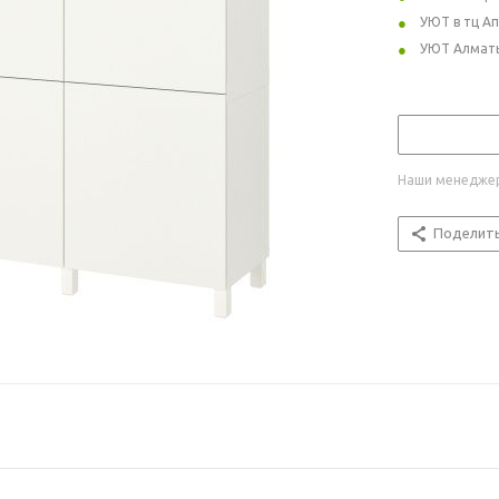
УЮТ в тц А
УЮТ Алмат
Наши менеджер
Поделит