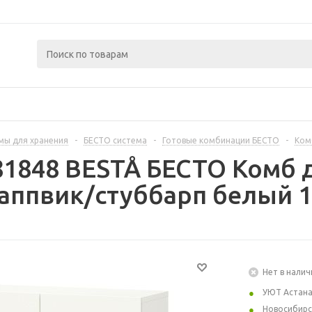
мы для хранения
-
БЕСТО система
-
Готовые комбинации БЕСТО
-
Ком
81848 BESTÅ БЕСТО Комб 
аппвик/стуббарп белый 1
Нет в налич
УЮТ Астан
Новосибирс