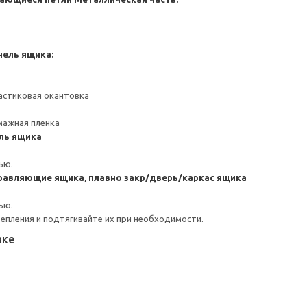
нель ящика:
астиковая окантовка
мажная пленка
ль ящика
ью.
авляющие ящика, плавно закр/дверь/каркас ящика
ью.
репления и подтягивайте их при необходимости.
вке