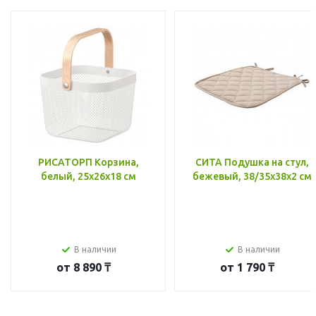
РИСАТОРП Корзина,
СИТА Подушка на стул,
белый, 25x26x18 см
бежевый, 38/35x38x2 см
В наличии
В наличии
от
8 890 ₸
от
1 790 ₸