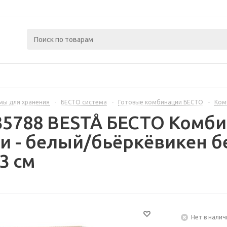
мы для хранения
-
БЕСТО система
-
Готовые комбинации БЕСТО
-
Ком
35788 BESTÅ БЕСТО Комб
и - белый/бьёркёвикен 
3 см
Нет в налич