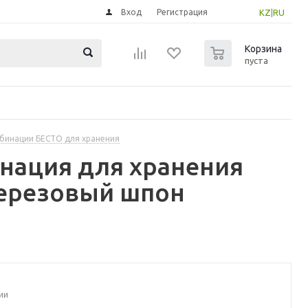
Вход
Регистрация
KZ
|
RU
0
Корзина
пуста
бинации БЕСТО для хранения
инация для хранения
березовый шпон
ии