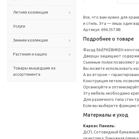
Летняя коллекция
Все, что вам нужно для хра
и стиль. Эта — лишь один в
Услуги
Артикул: 694.357.88
Подробнее о товаре
Зимняя коллекция
Фасад БЬЁРКЁВИКЕН изготов
Растения и кашпо
Дверцы защищают содержим
Съемные полки позволяют р
Товары вышедшие из
Вы можете использовать наж
ассортимента
А во втором – гарантирован
Конструкция петель позволя
Организуйте и оптимизируйт
Эту мебель необходимо креп
Для различного типа стен т
Если вы выберете функцию 
Материалы и уход
Каркас
Панель:
ДСП, Сотовидный бумажный н
окантовка, Бумажная пленка