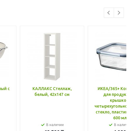
лый с
КАЛЛАКС Стеллаж,
ИКЕА/365+ Конт
белый, 42x147 см
для продукто
крышкой,
четырехугольной
стекло, пластик 
600 мл
В наличии
В наличи