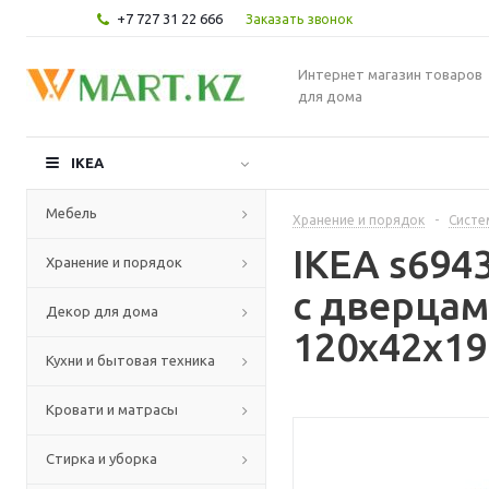
+7 727 31 22 666
Заказать звонок
Интернет магазин товаров
для дома
IKEA
Мебель
Хранение и порядок
-
Систе
IKEA s694
Хранение и порядок
с дверцам
Декор для дома
120x42x19
Кухни и бытовая техника
Кровати и матрасы
Стирка и уборка