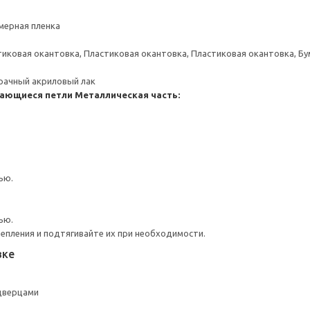
мерная пленка
тиковая окантовка, Пластиковая окантовка, Пластиковая окантовка, Б
рачный акриловый лак
ающиеся петли
Металлическая часть:
ью.
ью.
репления и подтягивайте их при необходимости.
вке
 дверцами