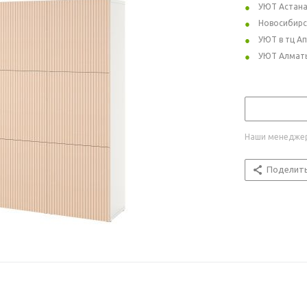
УЮТ Астан
Новосибирс
УЮТ в тц А
УЮТ Алмат
Наши менеджер
Поделит