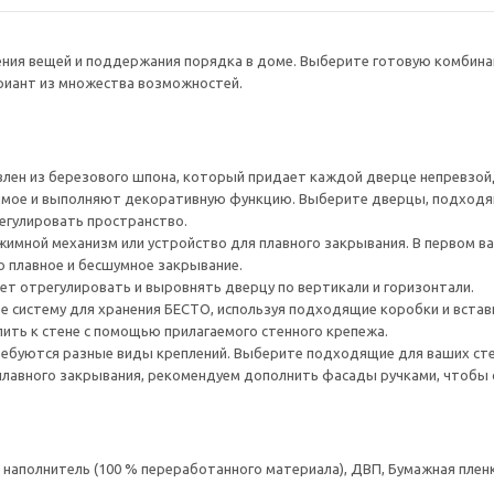
нения вещей и поддержания порядка в доме. Выберите готовую комбина
ариант из множества возможностей.
лен из березового шпона, который придает каждой дверце непревзойд
ое и выполняют декоративную функцию. Выберите дверцы, подходящ
егулировать пространство.
имной механизм или устройство для плавного закрывания. В первом ва
о плавное и бесшумное закрывание.
ет отрегулировать и выровнять дверцу по вертикали и горизонтали.
е систему для хранения БЕСТО, используя подходящие коробки и встав
ить к стене с помощью прилагаемого стенного крепежа.
ребуются разные виды креплений. Выберите подходящие для ваших стен 
плавного закрывания, рекомендуем дополнить фасады ручками, чтоб
аполнитель (100 % переработанного материала), ДВП, Бумажная пленк