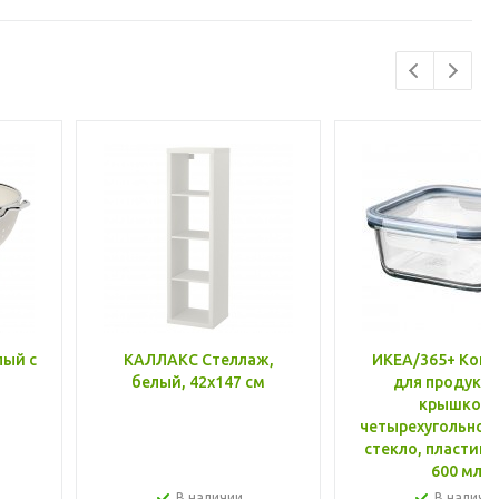
лый с
КАЛЛАКС Стеллаж,
ИКЕА/365+ Конт
белый, 42x147 см
для продукто
крышкой,
четырехугольной
стекло, пластик 
600 мл
В наличии
В наличи