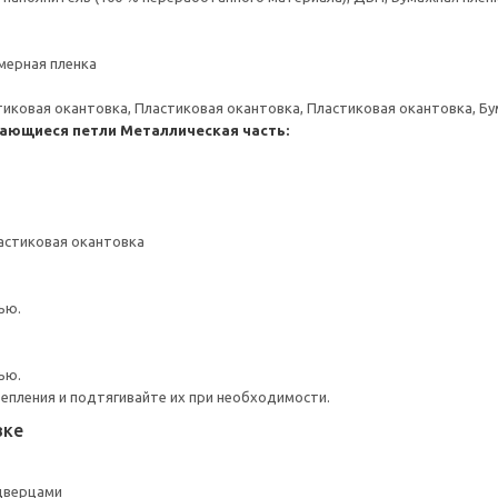
мерная пленка
тиковая окантовка, Пластиковая окантовка, Пластиковая окантовка, Б
ающиеся петли
Металлическая часть:
астиковая окантовка
ью.
ью.
репления и подтягивайте их при необходимости.
вке
 дверцами