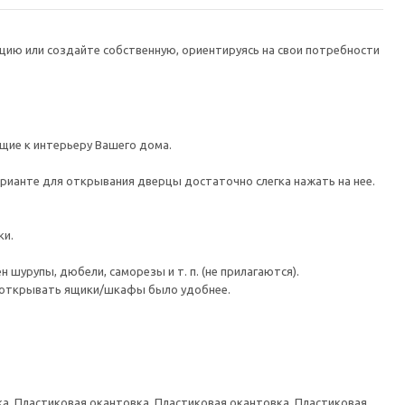
цию или создайте собственную, ориентируясь на свои потребности
ие к интерьеру Вашего дома.
рианте для открывания дверцы достаточно слегка нажать на нее.
ки.
шурупы, дюбели, саморезы и т. п. (не прилагаются).
ы открывать ящики/шкафы было удобнее.
а, Пластиковая окантовка, Пластиковая окантовка, Пластиковая