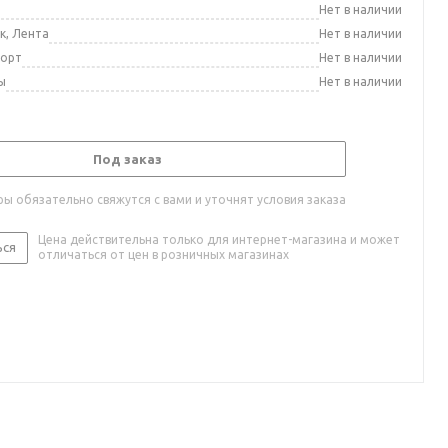
а
Нет в наличии
к, Лента
Нет в наличии
порт
Нет в наличии
ы
Нет в наличии
Под заказ
ы обязательно свяжутся с вами и уточнят условия заказа
Цена действительна только для интернет-магазина и может
ься
отличаться от цен в розничных магазинах