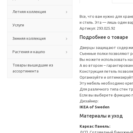
Летняя коллекция
Все, что вам нужно для хра
и стиль. Эта — лишь один в
Услуги
Артикул: 293.025.92
Подробнее о товаре
Зимняя коллекция
Дверцы защищают содержим
Растения и кашпо
Съемные полки позволяют р
Вы можете использовать наж
Товары вышедшие из
А во втором – гарантирован
ассортимента
Конструкция петель позволя
Организуйте и оптимизируйт
Эту мебель необходимо креп
Для различного типа стен т
Если вы выберете функцию 
Дизайнер:
IKEA of Sweden
Материалы и уход
Каркас
Панель:
ДСП, Сотовидный бумажный н