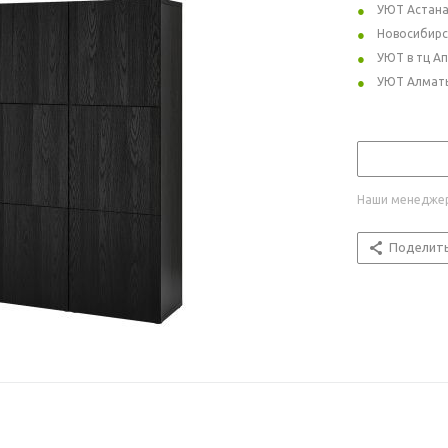
УЮТ Астан
Новосибирс
УЮТ в тц А
УЮТ Алмат
Наши менеджер
Поделит