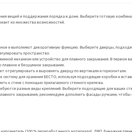
нения вещей и поддержания порядка в доме. Выберите готовую комбина
ариант из множества возможностей.
ое и выполняют декоративную функцию. Выберите дверцы, подходящ
егулировать пространство.
имной механизм или устройство для плавного закрывания. В первом ва
о плавное и бесшумное закрывание.
ет отрегулировать и выровнять дверцу по вертикали и горизонтали.
е систему для хранения БЕСТО, используя подходящие коробки и встав
ить к стене с помощью прилагаемого стенного крепежа.
ребуются разные виды креплений. Выберите подходящие для ваших стен 
плавного закрывания, рекомендуем дополнить фасады ручками, чтоб
аполнитель (100 % переработанного материала), ДВП, Бумажная пленк