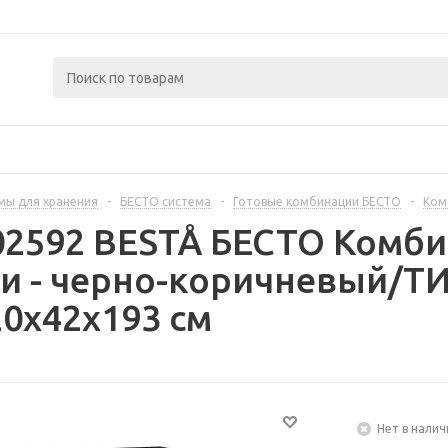
мы для хранения
-
БЕСТО система
-
Готовые комбинации БЕСТО
-
Ком
02592 BESTÅ БЕСТО Комб
ми - черно-коричневый/
0x42x193 см
Нет в налич