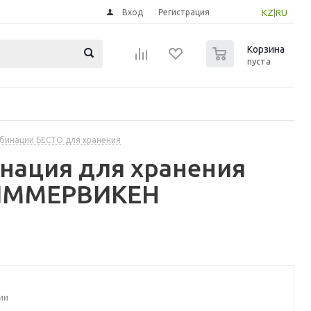
Вход
Регистрация
KZ
|
RU
0
Корзина
пуста
бинации БЕСТО для хранения
инация для хранения
ТИММЕРВИКЕН
ии