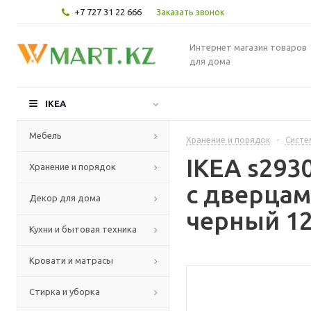
+7 727 31 22 666
Заказать звонок
Интернет магазин товаров
для дома
IKEA
Мебель
Хранение и порядок
-
Систе
IKEA s293
Хранение и порядок
с дверца
Декор для дома
черный 12
Кухни и бытовая техника
Кровати и матрасы
Стирка и уборка